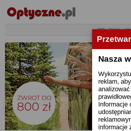
•
FAQ
•
Szukaj
•
Uży
Przetwa
Nasza wi
Wykorzystuj
reklam, aby
analizować 
prawidłoweg
Informacje 
udostępnia
reklamowym
informacje 