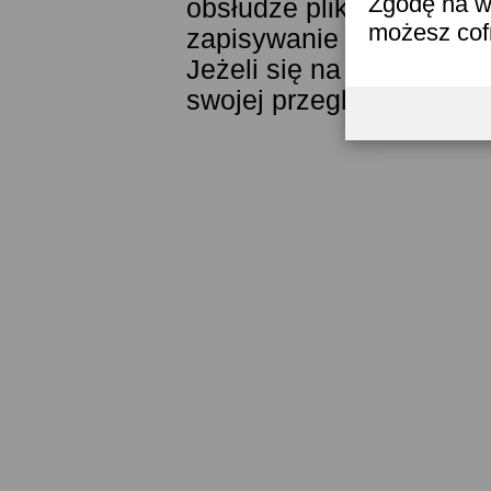
Zgodę na w
obsłudze plików cookies
możesz co
zapisywanie ich w pamięc
Jeżeli się na to nie zga
swojej przeglądarki.
Prze