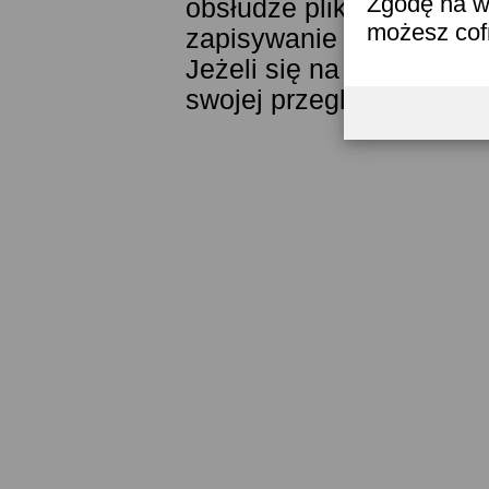
Zgodę na w
obsłudze plików cookies
możesz co
zapisywanie ich w pamięc
Jeżeli się na to nie zga
swojej przeglądarki.
Prze