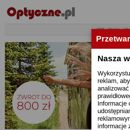
•
FAQ
•
Szukaj
•
Uży
Przetwa
Nasza wi
Wykorzystuj
reklam, aby
analizować 
prawidłoweg
Informacje 
udostępnia
reklamowym
informacje 