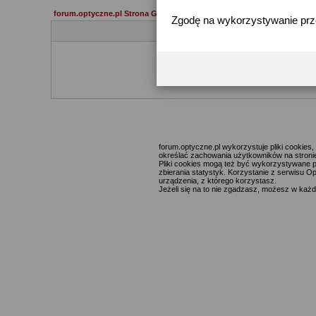
forum.optyczne.pl Strona Główna
Zgodę na wykorzystywanie pr
Jeżeli 
forum.optyczne.pl wykorzystuje pliki cookie
określać zachowania użytkowników na stronie,
Pliki cookies mogą też być wykorzystywane p
zbierania statystyk. Korzystanie z serwisu O
urządzenia, z którego korzystasz.
Jeżeli się na to nie zgadzasz, możesz w każde