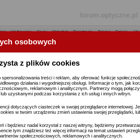
forum.optyczne.pl
kaj
•
Użytkownicy
•
Grupy
•
Statystyki
•
Rejestracja
•
Zaloguj
•
Galerie
•
Ulu
nych osobowych
----- R E K L A M A -----
zysta z plików cookies
 spersonalizowania treści i reklam, aby oferować funkcje społeczno
widłowego działania i wygodniejszej obsługi. Informacje o tym, jak ko
cznościowym, reklamowym i analitycznym. Partnerzy mogą połączyć 
ub uzyskanymi podczas korzystania z ich usług i innych witryn.
ncji dotyczących ciasteczek w swojej przeglądarce internetowej. Je
ookies w twoim urządzeniu zmień ustawienia swojej przeglądarki, lu
ień i będziesz nadal korzystał z naszej witryny, będziemy przetwarz
ncie tym znajdziesz też więcej informacji na temat ustawień przegl
artnerów społecznościowych, reklamowych i analitycznych.