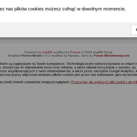
zez nas plików cookies możesz cofnąć w dowolnym momencie.
Informacja
Dostęp do tej części forum wymaga zalogowania się.
nie jesteś jeszcze zarejestrowany, kliknij
Tutaj
żeby przejść do formularza rejestrac
Powered by
phpBB
modified by
Przemo
© 2003 phpBB Group
Template
FIsilverBrown
v 0.2 modified by Nasedo. Done by
Forum Wielotematyczne
s, które są zapisywane na Twoim komputerze. Technologia ta jest wykorzystywana w celach
 dostarczać im odpowiednie treści oraz reklamy, a także ułatwia korzystanie z serwisu, n
rzez współpracujących z nami reklamodawców, a także przez narzędzie Google Analytics, 
ptyczne.pl przy włączonej obsłudze plików cookies jest przez nas traktowane, jako wyrażen
j chwili zmienić ustawienia swojej przeglądarki.
Przeczytaj, jak wyłączyć pliki cookie i nie ty