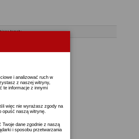
bione tematy
ściowe i analizować ruch w
rzystasz z naszej witryny,
te informacje z innymi
śli więc nie wyrażasz zgody na
b opuść naszą witrynę.
ać Twoje dane zgodnie z naszą
ądarki i sposobu przetwarzania