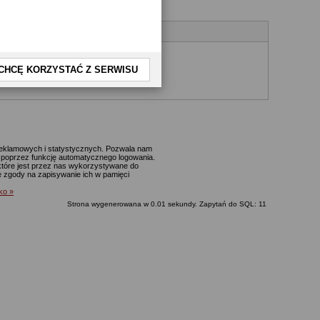
CHCĘ KORZYSTAĆ Z SERWISU
yjnego.
 reklamowych i statystycznych. Pozwala nam
p. poprzez funkcję automatycznego logowania.
które jest przez nas wykorzystywane do
ie zgody na zapisywanie ich w pamięci
lko »
Strona wygenerowana w 0.01 sekundy. Zapytań do SQL: 11