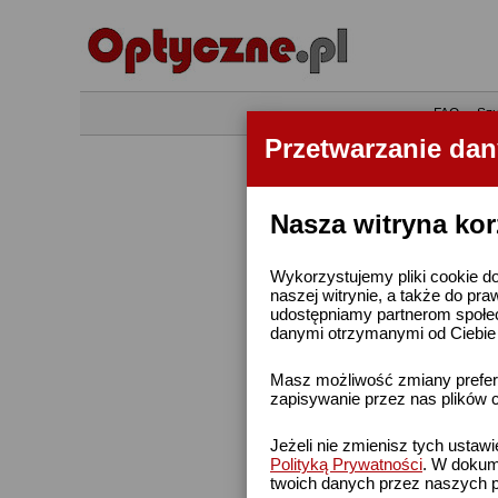
•
FAQ
•
Szu
Przetwarzanie da
Nasza witryna kor
Wykorzystujemy pliki cookie do
naszej witrynie, a także do pra
udostępniamy partnerom społe
danymi otrzymanymi od Ciebie l
Masz możliwość zmiany prefere
zapisywanie przez nas plików c
Jeżeli nie zmienisz tych ustaw
Polityką Prywatności
. W dokume
twoich danych przez naszych p