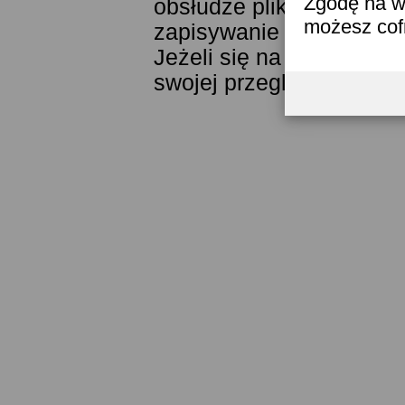
Zgodę na w
obsłudze plików cookies
możesz co
zapisywanie ich w pamięc
Jeżeli się na to nie zga
swojej przeglądarki.
Prze