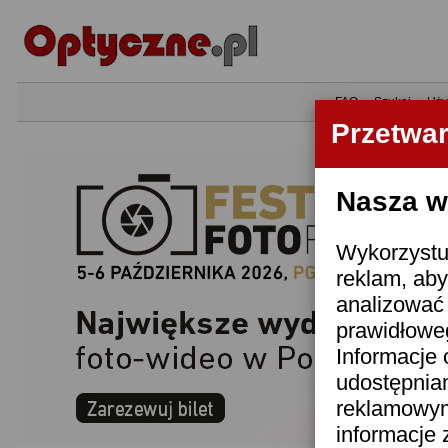
•
FAQ
•
Szukaj
•
Uży
Przetwa
Nasza wi
Wykorzystuj
reklam, aby
analizować 
prawidłoweg
Informacje 
udostępnia
reklamowym
informacje 