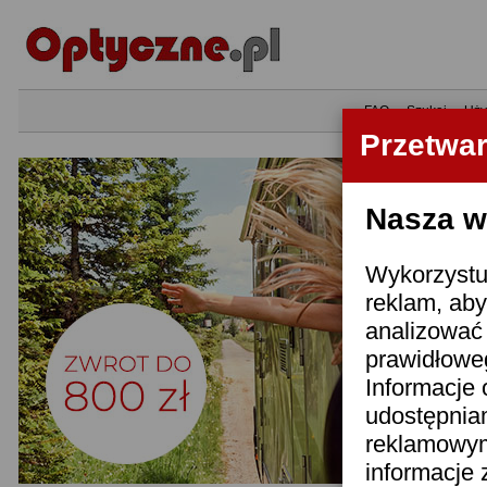
•
FAQ
•
Szukaj
•
Uży
Przetwa
Nasza wi
Wykorzystuj
reklam, aby
analizować 
prawidłoweg
Informacje 
udostępnia
reklamowym
informacje 