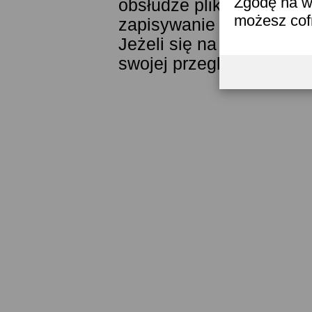
Zgodę na w
obsłudze plików cookies
możesz co
zapisywanie ich w pamięc
Jeżeli się na to nie zga
swojej przeglądarki.
Prze