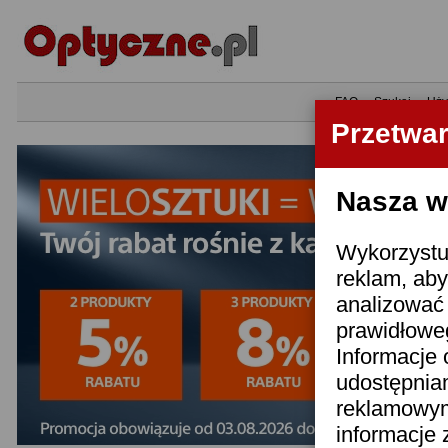
•
FAQ
•
Szukaj
•
Uży
Przetwa
Nasza wi
Wykorzystuj
reklam, aby
analizować 
prawidłoweg
Informacje 
udostępnia
reklamowym
informacje 