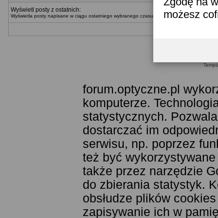
Zgodę na w
Wyświetl posty z ostatnich:
możesz co
Wyświetla posty napisane w ciągu ostatniego wybranego czasu. Można wybrać metodę wyświ
Templ
forum.optyczne.pl wykor
komputerze. Technologia
statystycznych. Pozwala
dostarczać im odpowiedni
serwisu, np. poprzez fu
też być wykorzystywane
także przez narzędzie G
do zbierania statystyk. 
obsłudze plików cookies
zapisywanie ich w pamięc