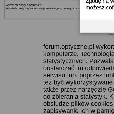
Zgodę na w
Wyświetl posty z ostatnich:
możesz co
Wyświetla posty napisane w ciągu ostatniego wybranego czasu. Można wybrać metodę wyświ
Templ
forum.optyczne.pl wykor
komputerze. Technologia
statystycznych. Pozwala
dostarczać im odpowiedni
serwisu, np. poprzez fu
też być wykorzystywane
także przez narzędzie G
do zbierania statystyk. 
obsłudze plików cookies
zapisywanie ich w pamięc