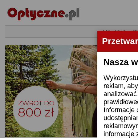
•
FAQ
•
Szukaj
•
Uży
Przetwa
Nasza wi
Wykorzystuj
reklam, aby
analizować 
prawidłoweg
Informacje 
udostępnia
reklamowym
informacje 