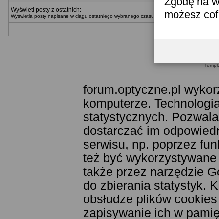
Zgodę na w
Wyświetl posty z ostatnich:
możesz co
Wyświetla posty napisane w ciągu ostatniego wybranego czasu. Można wybrać metodę wyświ
Templ
forum.optyczne.pl wykor
komputerze. Technologia
statystycznych. Pozwala
dostarczać im odpowiedni
serwisu, np. poprzez fu
też być wykorzystywane
także przez narzędzie G
do zbierania statystyk. 
obsłudze plików cookies
zapisywanie ich w pamięc