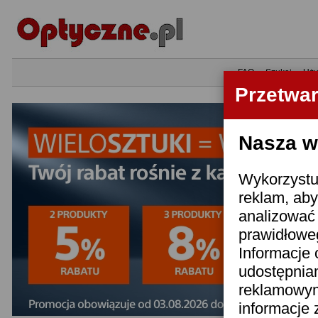
•
FAQ
•
Szukaj
•
Uży
Przetwa
Nasza wi
Wykorzystuj
reklam, aby
analizować 
prawidłoweg
Informacje 
udostępnia
reklamowym
informacje 