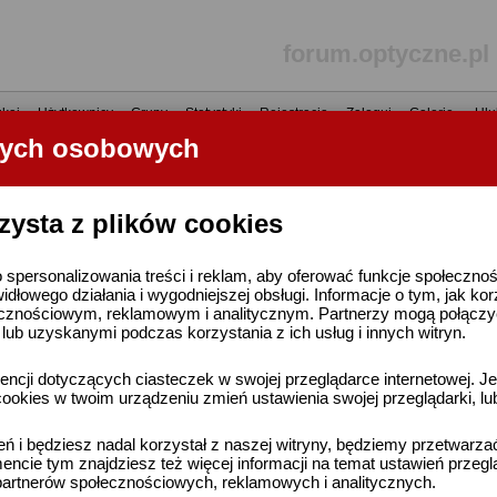
forum.optyczne.pl
kaj
•
Użytkownicy
•
Grupy
•
Statystyki
•
Rejestracja
•
Zaloguj
•
Galerie
•
Ulu
nych osobowych
----- R E K L A M A -----
zysta z plików cookies
 spersonalizowania treści i reklam, aby oferować funkcje społeczno
widłowego działania i wygodniejszej obsługi. Informacje o tym, jak ko
cznościowym, reklamowym i analitycznym. Partnerzy mogą połączyć 
ub uzyskanymi podczas korzystania z ich usług i innych witryn.
ncji dotyczących ciasteczek w swojej przeglądarce internetowej. Je
ookies w twoim urządzeniu zmień ustawienia swojej przeglądarki, lu
ień i będziesz nadal korzystał z naszej witryny, będziemy przetwarz
ncie tym znajdziesz też więcej informacji na temat ustawień przegl
artnerów społecznościowych, reklamowych i analitycznych.