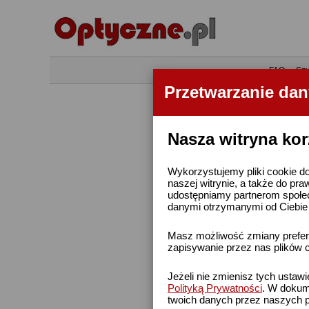
•
FAQ
•
Szu
Przetwarzanie da
Nasza witryna kor
Wykorzystujemy pliki cookie do
naszej witrynie, a także do pra
udostępniamy partnerom społe
danymi otrzymanymi od Ciebie l
Masz możliwość zmiany prefere
zapisywanie przez nas plików c
Jeżeli nie zmienisz tych ustaw
Polityką Prywatności
. W dokume
twoich danych przez naszych p