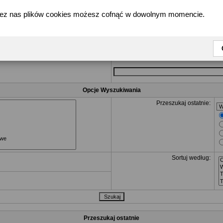
zez nas plików cookies możesz cofnąć w dowolnym momencie.
Poszukiwane Zapytanie
R
dla tych, które mogą się tam znaleść i
NOT
Szukaj któregokolwiek słowa lub wyraże
Szukaj wszystkich słów
Opcje Wyszukiwania
Przeszukaj ostatnie:
Sortuj według:
Przeszukaj ostatnie