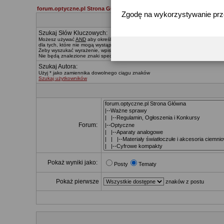
forum.optyczne.pl Strona Główna
Zgodę na wykorzystywanie pr
Szukaj Słów Kluczowych:
Możesz używać
AND
aby określać, które słowa muszą znaleźć się w wynikach,
O
dla tych, które nie mogą wystąpić. Znak * zastępuje dowolny ciąg znaków.
Żeby wyszukać wyrażenie, wpisz je pomiędzy
"
cudzysłowiami
"
Nie będą znalezione znaki specialne, za wyjątkiem:
@ . - _
Szukaj Autora:
Użyj * jako zamiennika dowolnego ciągu znaków
Szukaj użytkowników
Forum:
Pokaż wyniki jako:
Posty
Tematy
Pokaż pierwsze
znaków z postu