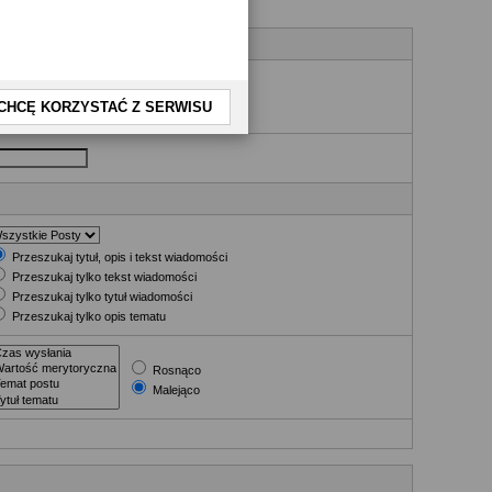
nia
CHCĘ KORZYSTAĆ Z SERWISU
Przeszukaj tytuł, opis i tekst wiadomości
Przeszukaj tylko tekst wiadomości
Przeszukaj tylko tytuł wiadomości
Przeszukaj tylko opis tematu
Rosnąco
Malejąco