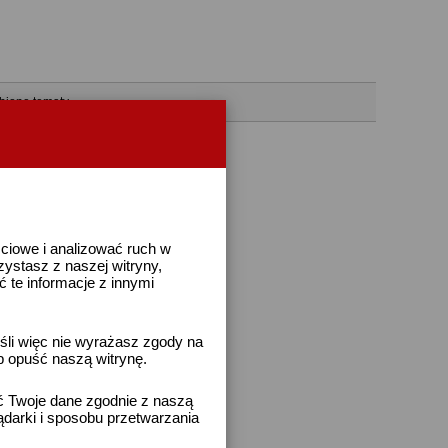
bione tematy
ściowe i analizować ruch w
rzystasz z naszej witryny,
te informacje z innymi
śli więc nie wyrażasz zgody na
b opuść naszą witrynę.
ać Twoje dane zgodnie z naszą
ądarki i sposobu przetwarzania