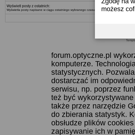
Zgodę na w
Wyświetl posty z ostatnich:
możesz co
Wyświetla posty napisane w ciągu ostatniego wybranego czasu. Można wybrać metodę wyświ
Templ
forum.optyczne.pl wykor
komputerze. Technologia
statystycznych. Pozwala
dostarczać im odpowiedni
serwisu, np. poprzez fu
też być wykorzystywane
także przez narzędzie G
do zbierania statystyk. 
obsłudze plików cookies
zapisywanie ich w pamięc