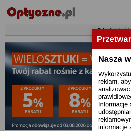
•
FAQ
•
Szukaj
•
Uży
Przetwa
Nasza wi
Wykorzystuj
reklam, aby
analizować 
prawidłoweg
Informacje 
udostępnia
reklamowym
informacje 