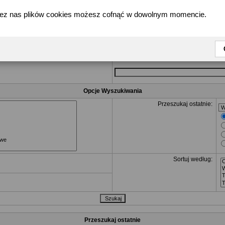
zez nas plików cookies możesz cofnąć w dowolnym momencie.
Poszukiwane Zapytanie
R
dla tych, które mogą się tam znaleść i
NOT
Szukaj któregokolwiek słowa lub wyraże
Szukaj wszystkich słów
Opcje Wyszukiwania
Przeszukaj ostatnie:
Sortuj według:
Przeszukaj ostatnie