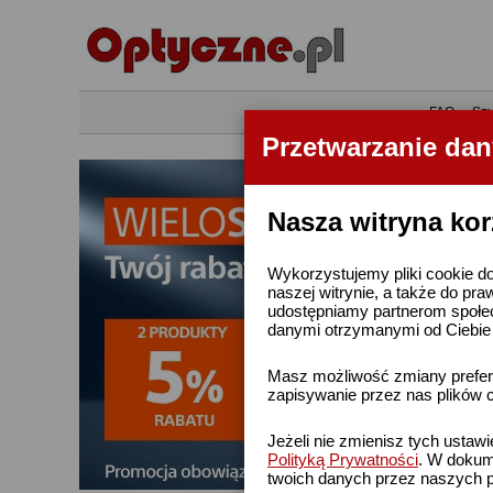
•
FAQ
•
Szu
Przetwarzanie da
Nasza witryna kor
Wykorzystujemy pliki cookie do
naszej witrynie, a także do pra
udostępniamy partnerom społe
danymi otrzymanymi od Ciebie l
Masz możliwość zmiany prefere
zapisywanie przez nas plików c
Jeżeli nie zmienisz tych ustaw
Polityką Prywatności
. W dokume
twoich danych przez naszych p