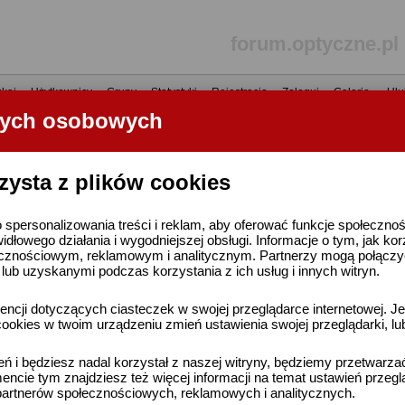
forum.optyczne.pl
kaj
•
Użytkownicy
•
Grupy
•
Statystyki
•
Rejestracja
•
Zaloguj
•
Galerie
•
Ulu
nych osobowych
----- R E K L A M A -----
zysta z plików cookies
 spersonalizowania treści i reklam, aby oferować funkcje społeczno
widłowego działania i wygodniejszej obsługi. Informacje o tym, jak ko
cznościowym, reklamowym i analitycznym. Partnerzy mogą połączyć 
ub uzyskanymi podczas korzystania z ich usług i innych witryn.
ncji dotyczących ciasteczek w swojej przeglądarce internetowej. Je
ookies w twoim urządzeniu zmień ustawienia swojej przeglądarki, lu
ień i będziesz nadal korzystał z naszej witryny, będziemy przetwarz
ncie tym znajdziesz też więcej informacji na temat ustawień przegl
artnerów społecznościowych, reklamowych i analitycznych.