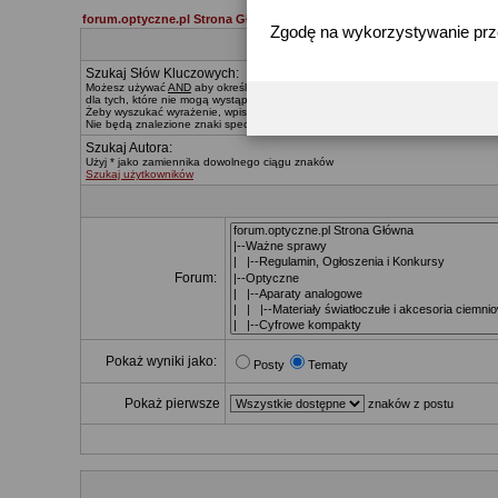
forum.optyczne.pl Strona Główna
Zgodę na wykorzystywanie pr
Szukaj Słów Kluczowych:
Możesz używać
AND
aby określać, które słowa muszą znaleźć się w wynikach,
O
dla tych, które nie mogą wystąpić. Znak * zastępuje dowolny ciąg znaków.
Żeby wyszukać wyrażenie, wpisz je pomiędzy
"
cudzysłowiami
"
Nie będą znalezione znaki specialne, za wyjątkiem:
@ . - _
Szukaj Autora:
Użyj * jako zamiennika dowolnego ciągu znaków
Szukaj użytkowników
Forum:
Pokaż wyniki jako:
Posty
Tematy
Pokaż pierwsze
znaków z postu