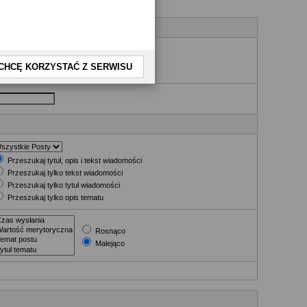
nia
CHCĘ KORZYSTAĆ Z SERWISU
Przeszukaj tytuł, opis i tekst wiadomości
Przeszukaj tylko tekst wiadomości
Przeszukaj tylko tytuł wiadomości
Przeszukaj tylko opis tematu
Rosnąco
Malejąco