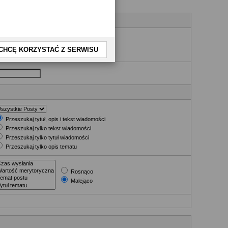
nia
CHCĘ KORZYSTAĆ Z SERWISU
Przeszukaj tytuł, opis i tekst wiadomości
Przeszukaj tylko tekst wiadomości
Przeszukaj tylko tytuł wiadomości
Przeszukaj tylko opis tematu
Rosnąco
Malejąco