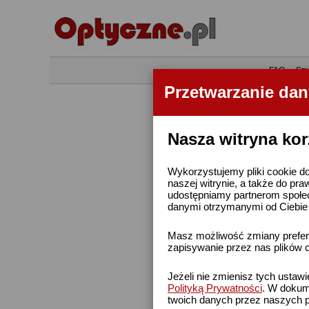
•
FAQ
•
Szu
Przetwarzanie da
Nasza witryna kor
Wykorzystujemy pliki cookie do
naszej witrynie, a także do pra
udostępniamy partnerom społe
danymi otrzymanymi od Ciebie l
Masz możliwość zmiany prefere
zapisywanie przez nas plików c
Jeżeli nie zmienisz tych ustaw
Polityką Prywatności
. W dokume
twoich danych przez naszych p