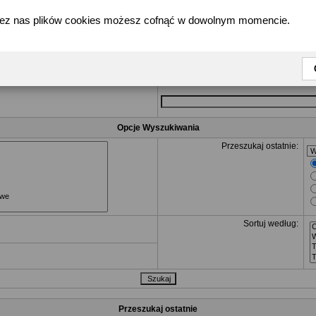
zez nas plików cookies możesz cofnąć w dowolnym momencie.
Poszukiwane Zapytanie
R
dla tych, które mogą się tam znaleść i
NOT
Szukaj któregokolwiek słowa lub wyraże
Szukaj wszystkich słów
Opcje Wyszukiwania
Przeszukaj ostatnie:
Sortuj według:
Przeszukaj ostatnie