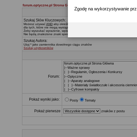
forum.optyczne.pl Strona Główna
Zgodę na wykorzystywanie pr
Szukaj Słów Kluczowych:
Możesz używać
AND
aby określać, które słowa muszą znaleźć się w wynikach,
O
dla tych, które nie mogą wystąpić. Znak * zastępuje dowolny ciąg znaków.
Żeby wyszukać wyrażenie, wpisz je pomiędzy
"
cudzysłowiami
"
Nie będą znalezione znaki specialne, za wyjątkiem:
@ . - _
Szukaj Autora:
Użyj * jako zamiennika dowolnego ciągu znaków
Szukaj użytkowników
Forum:
Pokaż wyniki jako:
Posty
Tematy
Pokaż pierwsze
znaków z postu