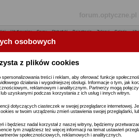
forum.optyczne.pl
kaj
•
Użytkownicy
•
Grupy
•
Statystyki
•
Rejestracja
•
Zaloguj
•
Galerie
•
Ulu
nych osobowych
----- R E K L A M A -----
zysta z plików cookies
 spersonalizowania treści i reklam, aby oferować funkcje społeczno
widłowego działania i wygodniejszej obsługi. Informacje o tym, jak ko
cznościowym, reklamowym i analitycznym. Partnerzy mogą połączyć 
ub uzyskanymi podczas korzystania z ich usług i innych witryn.
ncji dotyczących ciasteczek w swojej przeglądarce internetowej. Je
ookies w twoim urządzeniu zmień ustawienia swojej przeglądarki, lu
ień i będziesz nadal korzystał z naszej witryny, będziemy przetwarz
ncie tym znajdziesz też więcej informacji na temat ustawień przegl
artnerów społecznościowych, reklamowych i analitycznych.