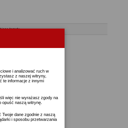
bione tematy
ściowe i analizować ruch w
rzystasz z naszej witryny,
te informacje z innymi
śli więc nie wyrażasz zgody na
b opuść naszą witrynę.
ać Twoje dane zgodnie z naszą
ądarki i sposobu przetwarzania