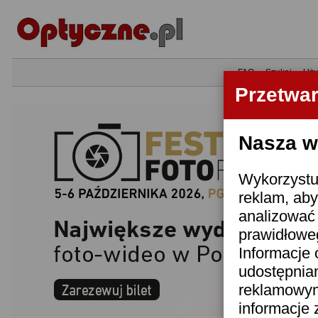
•
FAQ
•
Szukaj
•
Uży
Przetwa
Nasza wi
Wykorzystuj
reklam, aby
analizować 
prawidłoweg
Informacje 
udostępnia
reklamowym
informacje 