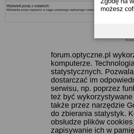
Zgodę na w
Wyświetl posty z ostatnich:
możesz co
Wyświetla posty napisane w ciągu ostatniego wybranego czasu. Można wybrać metodę wyświ
Templ
forum.optyczne.pl wykor
komputerze. Technologia
statystycznych. Pozwala
dostarczać im odpowiedni
serwisu, np. poprzez fu
też być wykorzystywane
także przez narzędzie G
do zbierania statystyk. 
obsłudze plików cookies
zapisywanie ich w pamięc