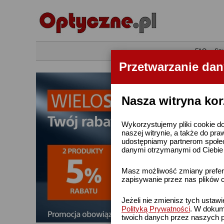
•
FAQ
•
Szu
Przetwarzanie da
Nasza witryna kor
Wykorzystujemy pliki cookie do
naszej witrynie, a także do pra
udostępniamy partnerom społe
danymi otrzymanymi od Ciebie l
Masz możliwość zmiany prefere
zapisywanie przez nas plików c
Jeżeli nie zmienisz tych ustaw
Polityką Prywatności
. W dokume
twoich danych przez naszych p