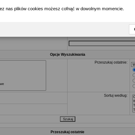
zez nas plików cookies możesz cofnąć w dowolnym momencie.
Poszukiwane Zapytanie
R
dla tych, które mogą się tam znaleść i
NOT
Szukaj któregokolwiek słowa lub wyraże
Szukaj wszystkich słów
Opcje Wyszukiwania
Przeszukaj ostatnie:
Sortuj według:
Przeszukaj ostatnie