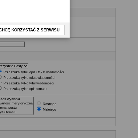
nia
CHCĘ KORZYSTAĆ Z SERWISU
Przeszukaj tytuł, opis i tekst wiadomości
Przeszukaj tylko tekst wiadomości
Przeszukaj tylko tytuł wiadomości
Przeszukaj tylko opis tematu
Rosnąco
Malejąco