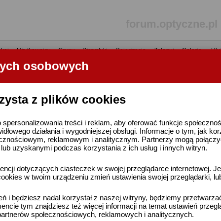
forum.optyczne.pl
kaj
•
Użytkownicy
•
Grupy
•
Statystyki
•
Rejestracja
•
Zaloguj
•
Galerie
•
Ulu
nych osobowych
----- R E K L A M A -----
zysta z plików cookies
 spersonalizowania treści i reklam, aby oferować funkcje społeczno
widłowego działania i wygodniejszej obsługi. Informacje o tym, jak ko
cznościowym, reklamowym i analitycznym. Partnerzy mogą połączyć 
ub uzyskanymi podczas korzystania z ich usług i innych witryn.
ncji dotyczących ciasteczek w swojej przeglądarce internetowej. Je
ookies w twoim urządzeniu zmień ustawienia swojej przeglądarki, lu
ień i będziesz nadal korzystał z naszej witryny, będziemy przetwarz
ncie tym znajdziesz też więcej informacji na temat ustawień przegl
artnerów społecznościowych, reklamowych i analitycznych.