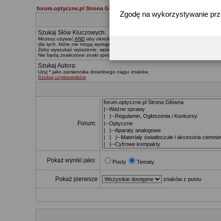
forum.optyczne.pl Strona Główna
Zgodę na wykorzystywanie pr
Szukaj Słów Kluczowych:
Możesz używać
AND
aby określać, które słowa muszą znaleźć się w wynikach,
O
dla tych, które nie mogą wystąpić. Znak * zastępuje dowolny ciąg znaków.
Żeby wyszukać wyrażenie, wpisz je pomiędzy
"
cudzysłowiami
"
Nie będą znalezione znaki specialne, za wyjątkiem:
@ . - _
Szukaj Autora:
Użyj * jako zamiennika dowolnego ciągu znaków
Szukaj użytkowników
Forum:
Pokaż wyniki jako:
Posty
Tematy
Pokaż pierwsze
znaków z postu