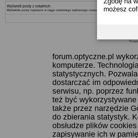
Zgodę na w
Wyświetl posty z ostatnich:
możesz co
Wyświetla posty napisane w ciągu ostatniego wybranego czasu. Można wybrać metodę wyświ
Templ
forum.optyczne.pl wykor
komputerze. Technologia
statystycznych. Pozwala
dostarczać im odpowiedni
serwisu, np. poprzez fu
też być wykorzystywane
także przez narzędzie G
do zbierania statystyk. 
obsłudze plików cookies
zapisywanie ich w pamięc