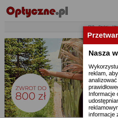
•
FAQ
•
Szukaj
•
Uży
Przetwa
Nasza wi
Wykorzystuj
reklam, aby
analizować 
prawidłoweg
Informacje 
udostępnia
reklamowym
informacje 