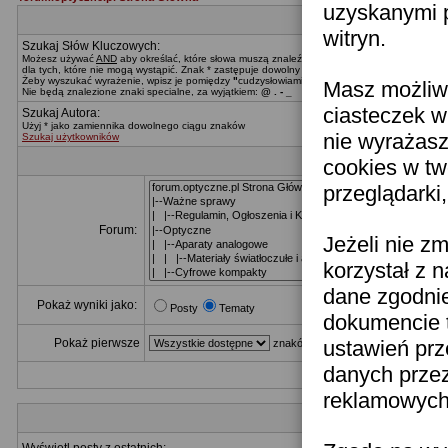
uzyskanymi p
witryn.
Szukaj Słów Kluczowych:
Możesz używać
AND
aby określać, które słowa muszą znaleźć się w wynikach,
OR
dla tych, 
dla tych, które nie mogą wystąpić. Znak * zastępuje dowolny ciąg znaków.
Żeby wyszukać wyrażenie, wpisz je pomiędzy
"
cudzysłowiami
"
Masz możliwo
Nie będą znalezione znaki specialne, za wyjątkiem:
@ . - _
ciasteczek w
Szukaj Autora:
Użyj * jako zamiennika dowolnego ciągu znaków
nie wyrażasz
Szukaj użytkowników
cookies w tw
przeglądarki
Forum:
Jeżeli nie z
korzystał z 
dane zgodni
Pokaż wyniki jako:
Posty
Tematy
dokumencie t
Pokaż pierwsze
ustawień prz
znaków z postu
danych prze
reklamowych 