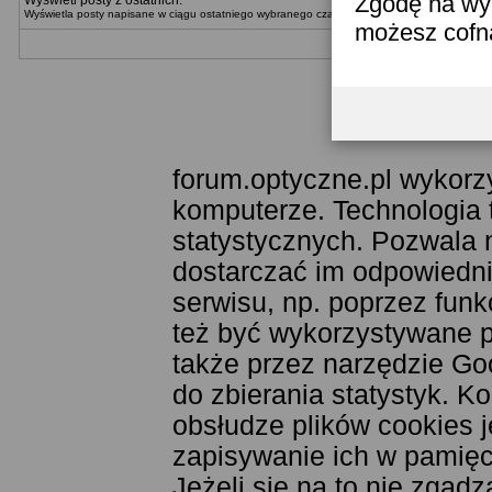
Zgodę na wyk
Wyświetl posty z ostatnich:
Wyświetla posty napisane w ciągu ostatniego wybranego czasu. Można wybrać metodę wyświ
możesz cofn
Templat
forum.optyczne.pl wykorzy
komputerze. Technologia 
statystycznych. Pozwala 
dostarczać im odpowiednie
serwisu, np. poprzez fun
też być wykorzystywane 
także przez narzędzie Goo
do zbierania statystyk. K
obsłudze plików cookies j
zapisywanie ich w pamięci
Jeżeli się na to nie zgad