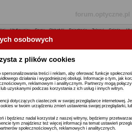
forum.optyczne.pl
kaj
•
Użytkownicy
•
Grupy
•
Statystyki
•
Rejestracja
•
Zaloguj
•
Galerie
•
Ulu
nych osobowych
----- R E K L A M A -----
zysta z plików cookies
 spersonalizowania treści i reklam, aby oferować funkcje społeczno
widłowego działania i wygodniejszej obsługi. Informacje o tym, jak ko
cznościowym, reklamowym i analitycznym. Partnerzy mogą połączyć 
ub uzyskanymi podczas korzystania z ich usług i innych witryn.
ncji dotyczących ciasteczek w swojej przeglądarce internetowej. Je
ookies w twoim urządzeniu zmień ustawienia swojej przeglądarki, lu
ień i będziesz nadal korzystał z naszej witryny, będziemy przetwarz
ncie tym znajdziesz też więcej informacji na temat ustawień przegl
artnerów społecznościowych, reklamowych i analitycznych.