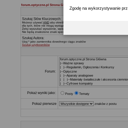
forum.optyczne.pl Strona Główna
Zgodę na wykorzystywanie pr
Szukaj Słów Kluczowych:
Możesz używać
AND
aby określać, które słowa muszą znaleźć się w wynikach,
O
dla tych, które nie mogą wystąpić. Znak * zastępuje dowolny ciąg znaków.
Żeby wyszukać wyrażenie, wpisz je pomiędzy
"
cudzysłowiami
"
Nie będą znalezione znaki specialne, za wyjątkiem:
@ . - _
Szukaj Autora:
Użyj * jako zamiennika dowolnego ciągu znaków
Szukaj użytkowników
Forum:
Pokaż wyniki jako:
Posty
Tematy
Pokaż pierwsze
znaków z postu