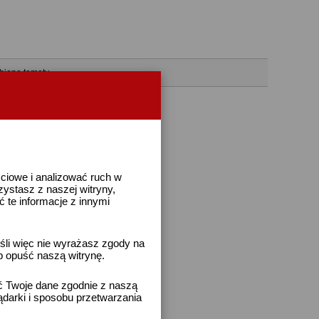
bione tematy
ściowe i analizować ruch w
rzystasz z naszej witryny,
te informacje z innymi
śli więc nie wyrażasz zgody na
b opuść naszą witrynę.
ać Twoje dane zgodnie z naszą
ądarki i sposobu przetwarzania