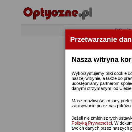
•
FAQ
•
Szu
Przetwarzanie da
Nasza witryna kor
Wykorzystujemy pliki cookie do
naszej witrynie, a także do pra
udostępniamy partnerom społe
danymi otrzymanymi od Ciebie l
Masz możliwość zmiany prefere
zapisywanie przez nas plików c
Jeżeli nie zmienisz tych ustaw
Polityką Prywatności
. W dokume
twoich danych przez naszych p