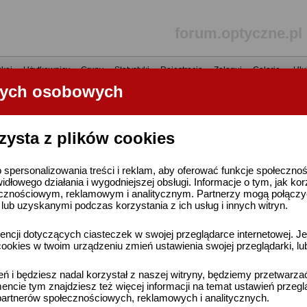
forum.optyczne.pl
kaj
•
Użytkownicy
•
Grupy
•
Statystyki
•
Rejestracja
•
Zaloguj
•
Galerie
•
Ulu
nych osobowych
----- R E K L A M A -----
zysta z plików cookies
 spersonalizowania treści i reklam, aby oferować funkcje społeczno
widłowego działania i wygodniejszej obsługi. Informacje o tym, jak ko
cznościowym, reklamowym i analitycznym. Partnerzy mogą połączyć 
ub uzyskanymi podczas korzystania z ich usług i innych witryn.
ncji dotyczących ciasteczek w swojej przeglądarce internetowej. Je
ookies w twoim urządzeniu zmień ustawienia swojej przeglądarki, lu
ień i będziesz nadal korzystał z naszej witryny, będziemy przetwarz
ncie tym znajdziesz też więcej informacji na temat ustawień przegl
artnerów społecznościowych, reklamowych i analitycznych.