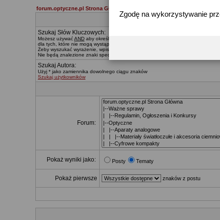
forum.optyczne.pl Strona Główna
Zgodę na wykorzystywanie pr
Szukaj Słów Kluczowych:
Możesz używać
AND
aby określać, które słowa muszą znaleźć się w wynikach,
O
dla tych, które nie mogą wystąpić. Znak * zastępuje dowolny ciąg znaków.
Żeby wyszukać wyrażenie, wpisz je pomiędzy
"
cudzysłowiami
"
Nie będą znalezione znaki specialne, za wyjątkiem:
@ . - _
Szukaj Autora:
Użyj * jako zamiennika dowolnego ciągu znaków
Szukaj użytkowników
Forum:
Pokaż wyniki jako:
Posty
Tematy
Pokaż pierwsze
znaków z postu