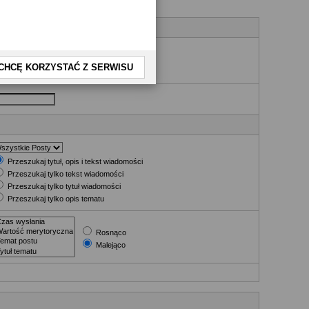
nia
CHCĘ KORZYSTAĆ Z SERWISU
Przeszukaj tytuł, opis i tekst wiadomości
Przeszukaj tylko tekst wiadomości
Przeszukaj tylko tytuł wiadomości
Przeszukaj tylko opis tematu
Rosnąco
Malejąco