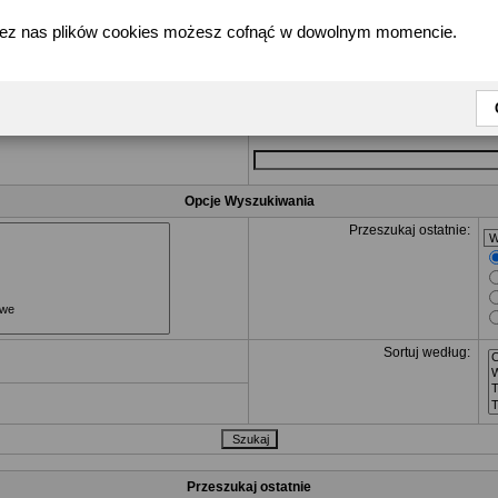
zez nas plików cookies możesz cofnąć w dowolnym momencie.
Poszukiwane Zapytanie
R
dla tych, które mogą się tam znaleść i
NOT
Szukaj któregokolwiek słowa lub wyraże
Szukaj wszystkich słów
Opcje Wyszukiwania
Przeszukaj ostatnie:
Sortuj według:
Przeszukaj ostatnie