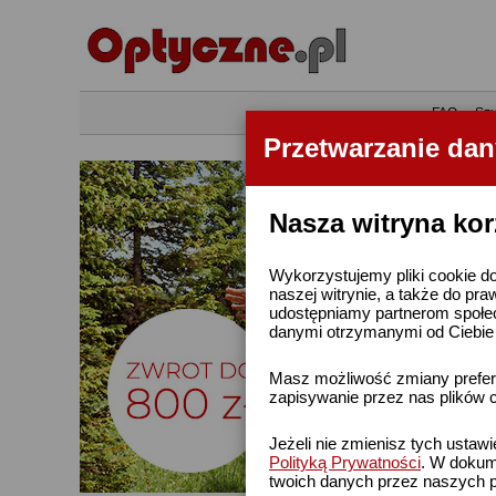
•
FAQ
•
Szu
Przetwarzanie da
Nasza witryna kor
Wykorzystujemy pliki cookie do
naszej witrynie, a także do pra
udostępniamy partnerom społe
danymi otrzymanymi od Ciebie l
Masz możliwość zmiany prefere
zapisywanie przez nas plików c
Jeżeli nie zmienisz tych ustaw
Polityką Prywatności
. W dokume
twoich danych przez naszych p