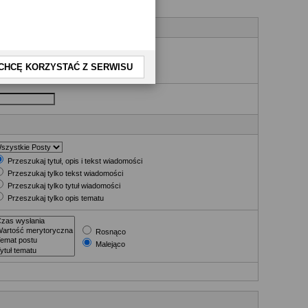
nia
CHCĘ KORZYSTAĆ Z SERWISU
Przeszukaj tytuł, opis i tekst wiadomości
Przeszukaj tylko tekst wiadomości
Przeszukaj tylko tytuł wiadomości
Przeszukaj tylko opis tematu
Rosnąco
Malejąco