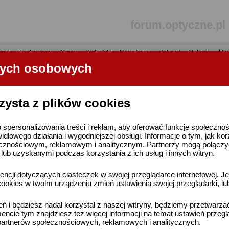
forum.optyczne.pl
kaj
•
Użytkownicy
•
Grupy
•
Statystyki
•
Rejestracja
•
Zaloguj
•
Galerie
•
Ulu
nych osobowych
----- R E K L A M A -----
zysta z plików cookies
 spersonalizowania treści i reklam, aby oferować funkcje społeczno
widłowego działania i wygodniejszej obsługi. Informacje o tym, jak ko
cznościowym, reklamowym i analitycznym. Partnerzy mogą połączyć 
ub uzyskanymi podczas korzystania z ich usług i innych witryn.
ncji dotyczących ciasteczek w swojej przeglądarce internetowej. Je
ookies w twoim urządzeniu zmień ustawienia swojej przeglądarki, lu
ień i będziesz nadal korzystał z naszej witryny, będziemy przetwarz
ncie tym znajdziesz też więcej informacji na temat ustawień przegl
artnerów społecznościowych, reklamowych i analitycznych.