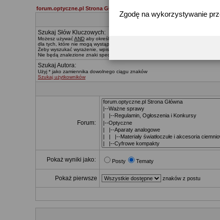
forum.optyczne.pl Strona Główna
Zgodę na wykorzystywanie pr
Szukaj Słów Kluczowych:
Możesz używać
AND
aby określać, które słowa muszą znaleźć się w wynikach,
O
dla tych, które nie mogą wystąpić. Znak * zastępuje dowolny ciąg znaków.
Żeby wyszukać wyrażenie, wpisz je pomiędzy
"
cudzysłowiami
"
Nie będą znalezione znaki specialne, za wyjątkiem:
@ . - _
Szukaj Autora:
Użyj * jako zamiennika dowolnego ciągu znaków
Szukaj użytkowników
Forum:
Pokaż wyniki jako:
Posty
Tematy
Pokaż pierwsze
znaków z postu