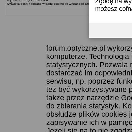
Zgodę na wyk
Wyświetl posty z ostatnich:
Wyświetla posty napisane w ciągu ostatniego wybranego czasu. Można wybrać metodę wyświ
możesz cofn
Templat
forum.optyczne.pl wykorzy
komputerze. Technologia 
statystycznych. Pozwala 
dostarczać im odpowiednie
serwisu, np. poprzez fun
też być wykorzystywane 
także przez narzędzie Goo
do zbierania statystyk. K
obsłudze plików cookies j
zapisywanie ich w pamięci
Jeżeli się na to nie zgad