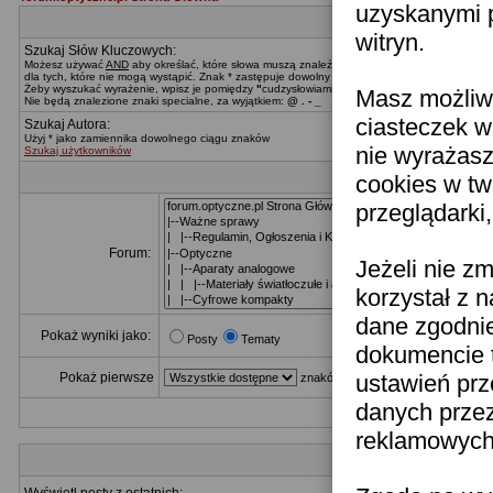
uzyskanymi p
witryn.
Szukaj Słów Kluczowych:
Możesz używać
AND
aby określać, które słowa muszą znaleźć się w wynikach,
OR
dla tych, 
dla tych, które nie mogą wystąpić. Znak * zastępuje dowolny ciąg znaków.
Żeby wyszukać wyrażenie, wpisz je pomiędzy
"
cudzysłowiami
"
Masz możliwo
Nie będą znalezione znaki specialne, za wyjątkiem:
@ . - _
ciasteczek w
Szukaj Autora:
Użyj * jako zamiennika dowolnego ciągu znaków
nie wyrażasz
Szukaj użytkowników
cookies w tw
przeglądarki
Forum:
Jeżeli nie z
korzystał z 
dane zgodni
Pokaż wyniki jako:
Posty
Tematy
dokumencie t
Pokaż pierwsze
ustawień prz
znaków z postu
danych prze
reklamowych 