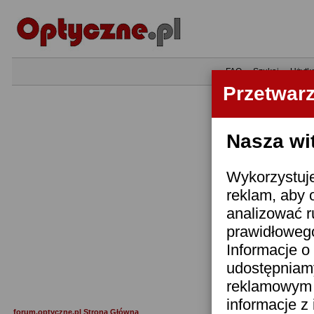
•
FAQ
•
Szukaj
•
Użytk
Przetwar
Nasza wi
Wykorzystuje
reklam, aby 
analizować r
prawidłowego
Informacje o 
udostępniam
reklamowym i
informacje z
forum.optyczne.pl Strona Główna