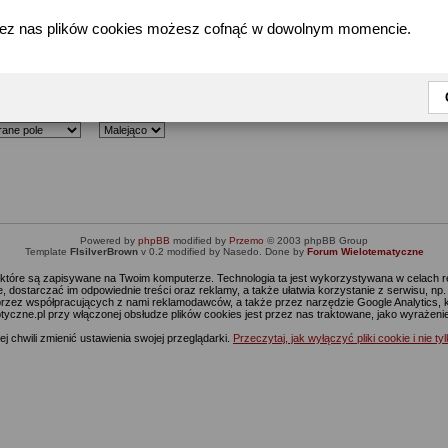
zez nas plików cookies możesz cofnąć w dowolnym momencie.
Znajdź użytkowników spełniających zadane kryterium
da sortowania
Sortuj
Powered by
phpBB
modified by
Przemo
© 2003 phpBB Group
Template
FIsilverBrown
v 0.2 modified by Nasedo. Done by
Forum Wielotematyczne
s, które są zapisywane na Twoim komputerze. Technologia ta jest wykorzystywana w celach
 dostarczać im odpowiednie treści oraz reklamy, a także ułatwia korzystanie z serwisu, n
rzez współpracujących z nami reklamodawców, a także przez narzędzie Google Analytics, 
ptyczne.pl przy włączonej obsłudze plików cookies jest przez nas traktowane, jako wyrażen
j chwili zmienić ustawienia swojej przeglądarki.
Przeczytaj, jak wyłączyć pliki cookie i nie ty