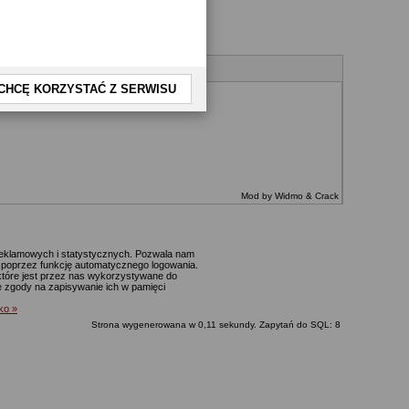
CHCĘ KORZYSTAĆ Z SERWISU
Mod by Widmo & Crack
 reklamowych i statystycznych. Pozwala nam
p. poprzez funkcję automatycznego logowania.
które jest przez nas wykorzystywane do
ie zgody na zapisywanie ich w pamięci
lko »
Strona wygenerowana w 0,11 sekundy. Zapytań do SQL: 8