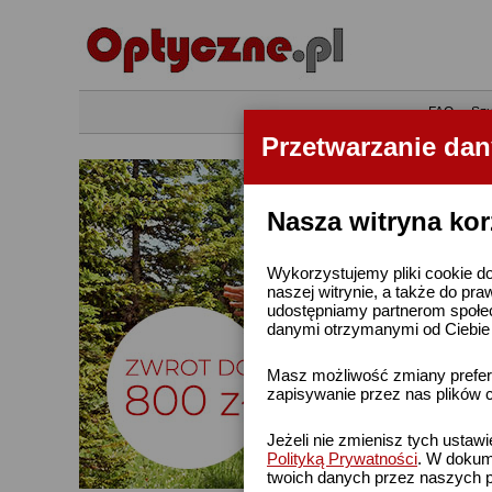
•
FAQ
•
Szu
Przetwarzanie da
Nasza witryna kor
Wykorzystujemy pliki cookie do
naszej witrynie, a także do pra
udostępniamy partnerom społe
danymi otrzymanymi od Ciebie l
Masz możliwość zmiany prefere
zapisywanie przez nas plików c
Jeżeli nie zmienisz tych ustaw
Polityką Prywatności
. W dokume
twoich danych przez naszych p