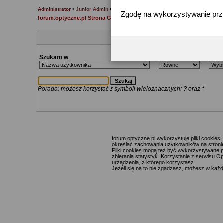
Administrator
•
Junior Admin
•
Moderator
Zgodę na wykorzystywanie pr
forum.optyczne.pl Strona Główna
Szukam w
Metoda
Meto
Porada: możesz korzystać z symboli wieloznacznych:
?
oraz
*
forum.optyczne.pl wykorzystuje pliki cookie
określać zachowania użytkowników na stronie,
Pliki cookies mogą też być wykorzystywane p
zbierania statystyk. Korzystanie z serwisu O
urządzenia, z którego korzystasz.
Jeżeli się na to nie zgadzasz, możesz w każde