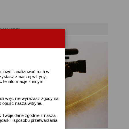
bione tematy
ściowe i analizować ruch w
rzystasz z naszej witryny,
te informacje z innymi
śli więc nie wyrażasz zgody na
b opuść naszą witrynę.
ać Twoje dane zgodnie z naszą
ądarki i sposobu przetwarzania