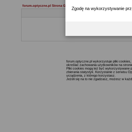
forum.optyczne.pl Strona Główna
Zgodę na wykorzystywanie pr
Jeżeli 
forum.optyczne.pl wykorzystuje pliki cookie
określać zachowania użytkowników na stronie,
Pliki cookies mogą też być wykorzystywane p
zbierania statystyk. Korzystanie z serwisu O
urządzenia, z którego korzystasz.
Jeżeli się na to nie zgadzasz, możesz w każde