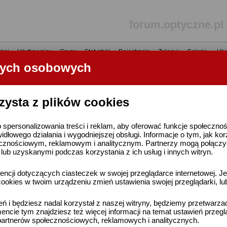
forum.optyczne.pl
kaj
•
Użytkownicy
•
Grupy
•
Statystyki
•
Rejestracja
•
Zaloguj
•
Galerie
•
Ulu
nych osobowych
----- R E K L A M A -----
zysta z plików cookies
 spersonalizowania treści i reklam, aby oferować funkcje społeczno
widłowego działania i wygodniejszej obsługi. Informacje o tym, jak ko
cznościowym, reklamowym i analitycznym. Partnerzy mogą połączyć 
ub uzyskanymi podczas korzystania z ich usług i innych witryn.
ncji dotyczących ciasteczek w swojej przeglądarce internetowej. Je
ookies w twoim urządzeniu zmień ustawienia swojej przeglądarki, lu
ień i będziesz nadal korzystał z naszej witryny, będziemy przetwarz
ncie tym znajdziesz też więcej informacji na temat ustawień przegl
artnerów społecznościowych, reklamowych i analitycznych.