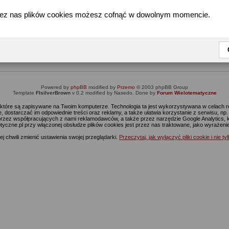
zez nas plików cookies możesz cofnąć w dowolnym momencie.
Informacja
Dostęp do tej części forum wymaga zalogowania się.
nie jesteś jeszcze zarejestrowany, kliknij
Tutaj
żeby przejść do formularza rejestrac
Powered by
phpBB
modified by
Przemo
© 2003 phpBB Group
Template
FIsilverBrown
v 0.2 modified by Nasedo. Done by
Forum Wielotematyczne
s, które są zapisywane na Twoim komputerze. Technologia ta jest wykorzystywana w celach
 dostarczać im odpowiednie treści oraz reklamy, a także ułatwia korzystanie z serwisu, n
rzez współpracujących z nami reklamodawców, a także przez narzędzie Google Analytics, 
ptyczne.pl przy włączonej obsłudze plików cookies jest przez nas traktowane, jako wyrażen
j chwili zmienić ustawienia swojej przeglądarki.
Przeczytaj, jak wyłączyć pliki cookie i nie ty