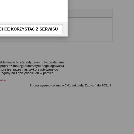
CHCĘ KORZYSTAĆ Z SERWISU
yjnego.
 reklamowych i statystycznych. Pozwala nam
p. poprzez funkcję automatycznego logowania.
które jest przez nas wykorzystywane do
ie zgody na zapisywanie ich w pamięci
lko »
Strona wygenerowana w 0.01 sekundy. Zapytań do SQL: 8