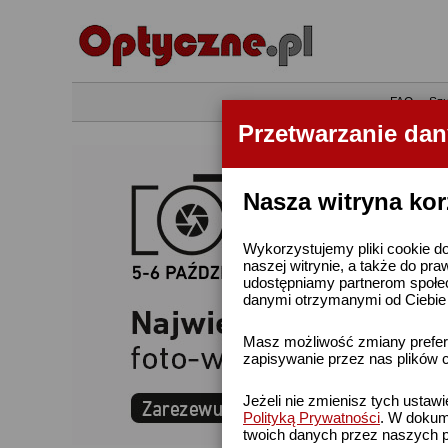
•
FAQ
•
Szu
Przetwarzanie da
Nasza witryna kor
Wykorzystujemy pliki cookie do
naszej witrynie, a także do pra
udostępniamy partnerom społe
danymi otrzymanymi od Ciebie l
Masz możliwość zmiany prefere
zapisywanie przez nas plików c
Jeżeli nie zmienisz tych ustaw
Polityką Prywatności
. W dokume
twoich danych przez naszych p