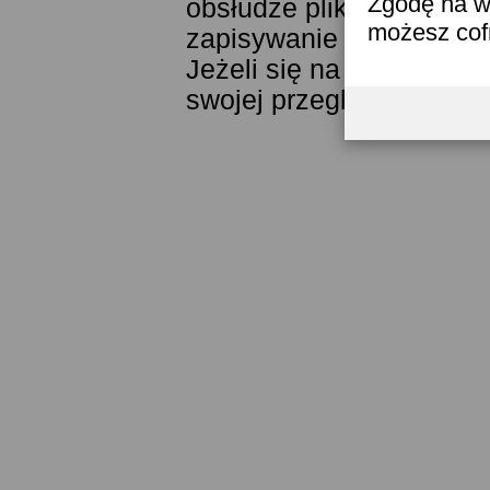
Zgodę na w
obsłudze plików cookies
możesz co
zapisywanie ich w pamięc
Jeżeli się na to nie zga
swojej przeglądarki.
Prze