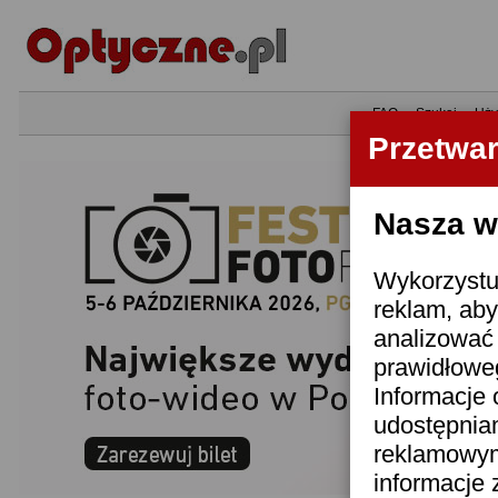
•
FAQ
•
Szukaj
•
Uży
Przetwa
Nasza wi
Wykorzystuj
reklam, aby
analizować 
prawidłoweg
Informacje 
udostępnia
reklamowym
informacje 