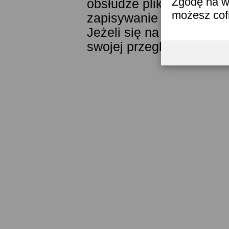
Zgodę na w
obsłudze plików cookies
możesz co
zapisywanie ich w pamięc
Jeżeli się na to nie zga
swojej przeglądarki.
Prze