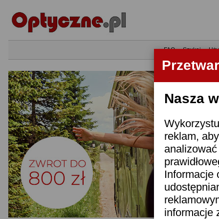
•
FAQ
•
Szukaj
•
Uży
Przetwa
Nasza wi
Wykorzystuj
reklam, aby
analizować 
prawidłoweg
Informacje 
udostępnia
reklamowym
informacje 