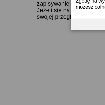
Zgodę na wyk
zapisywanie ich w pamięci
możesz cofn
Jeżeli się na to nie zgad
swojej przeglądarki.
Przec