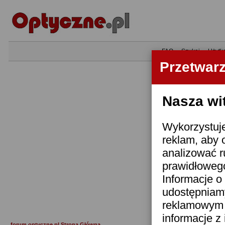
•
FAQ
•
Szukaj
•
Użytk
Przetwar
Nasza wi
Wykorzystuje
reklam, aby 
analizować r
prawidłowego
Informacje o 
udostępniam
reklamowym i
informacje z
forum.optyczne.pl Strona Główna