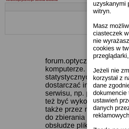
uzyskanymi p
witryn.
Masz możliwo
Jeżeli nie jesteś je
ciasteczek w
nie wyrażasz
cookies w tw
Templat
przeglądarki
forum.optyczne.pl wykorzy
komputerze. Technologia 
Jeżeli nie z
statystycznych. Pozwala 
korzystał z 
dostarczać im odpowiednie
dane zgodni
serwisu, np. poprzez fun
dokumencie t
ustawień prz
też być wykorzystywane 
danych prze
także przez narzędzie Goo
reklamowych 
do zbierania statystyk. K
obsłudze plików cookies j