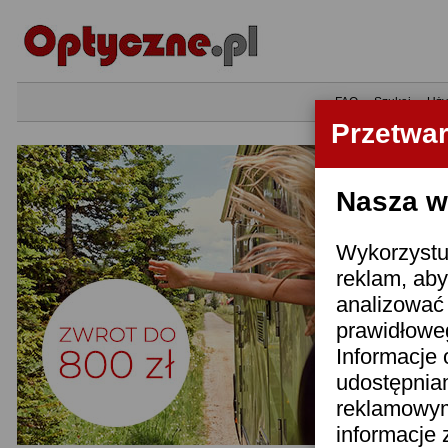
•
FAQ
•
Szukaj
•
Uży
Przetwa
Nasza wi
Wykorzystuj
reklam, aby
analizować 
prawidłoweg
Informacje 
udostępnia
reklamowym
informacje 