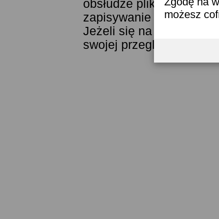
Zgodę na w
obsłudze plików cookies
możesz co
zapisywanie ich w pamięc
Jeżeli się na to nie zga
swojej przeglądarki.
Prze