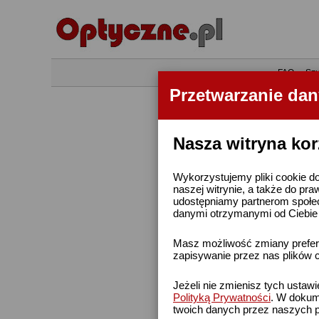
•
FAQ
•
Szu
Przetwarzanie da
Nasza witryna kor
Wykorzystujemy pliki cookie do
naszej witrynie, a także do pra
udostępniamy partnerom społe
danymi otrzymanymi od Ciebie l
Masz możliwość zmiany prefere
zapisywanie przez nas plików c
Jeżeli nie zmienisz tych ustaw
Polityką Prywatności
. W dokume
twoich danych przez naszych p