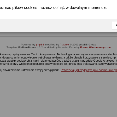
zez nas plików cookies możesz cofnąć w dowolnym momencie.
Informacja
Dostęp do tej części forum wymaga zalogowania się.
nie jesteś jeszcze zarejestrowany, kliknij
Tutaj
żeby przejść do formularza rejestrac
Powered by
phpBB
modified by
Przemo
© 2003 phpBB Group
Template
FIsilverBrown
v 0.2 modified by Nasedo. Done by
Forum Wielotematyczne
s, które są zapisywane na Twoim komputerze. Technologia ta jest wykorzystywana w celach
 dostarczać im odpowiednie treści oraz reklamy, a także ułatwia korzystanie z serwisu, n
rzez współpracujących z nami reklamodawców, a także przez narzędzie Google Analytics, 
ptyczne.pl przy włączonej obsłudze plików cookies jest przez nas traktowane, jako wyrażen
j chwili zmienić ustawienia swojej przeglądarki.
Przeczytaj, jak wyłączyć pliki cookie i nie ty