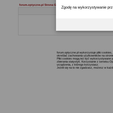
forum.optyczne.pl Strona Główna
Zgodę na wykorzystywanie pr
Jeżeli 
forum.optyczne.pl wykorzystuje pliki cookie
określać zachowania użytkowników na stronie,
Pliki cookies mogą też być wykorzystywane p
zbierania statystyk. Korzystanie z serwisu O
urządzenia, z którego korzystasz.
Jeżeli się na to nie zgadzasz, możesz w każde