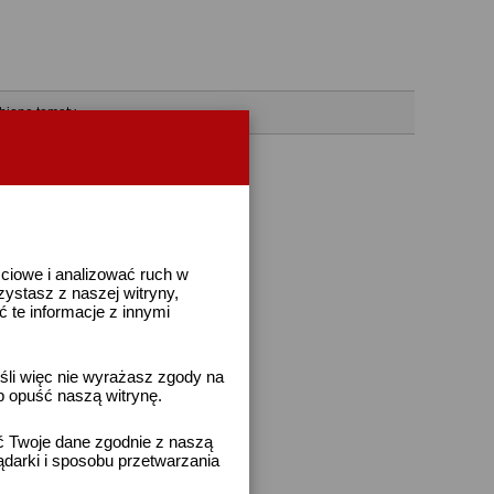
bione tematy
ściowe i analizować ruch w
rzystasz z naszej witryny,
te informacje z innymi
śli więc nie wyrażasz zgody na
b opuść naszą witrynę.
ać Twoje dane zgodnie z naszą
ądarki i sposobu przetwarzania