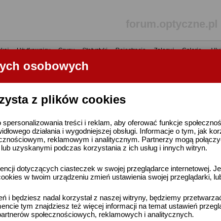
forum.optyczne.pl
kaj
•
Użytkownicy
•
Grupy
•
Statystyki
•
Rejestracja
•
Zaloguj
•
Galerie
•
Ulu
nych osobowych
----- R E K L A M A -----
zysta z plików cookies
 spersonalizowania treści i reklam, aby oferować funkcje społeczno
widłowego działania i wygodniejszej obsługi. Informacje o tym, jak ko
cznościowym, reklamowym i analitycznym. Partnerzy mogą połączyć 
ub uzyskanymi podczas korzystania z ich usług i innych witryn.
ncji dotyczących ciasteczek w swojej przeglądarce internetowej. Je
ookies w twoim urządzeniu zmień ustawienia swojej przeglądarki, lu
ień i będziesz nadal korzystał z naszej witryny, będziemy przetwarz
ncie tym znajdziesz też więcej informacji na temat ustawień przegl
artnerów społecznościowych, reklamowych i analitycznych.