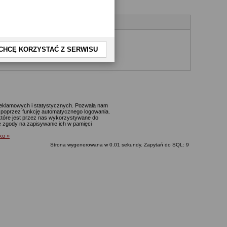
CHCĘ KORZYSTAĆ Z SERWISU
yjnego.
 reklamowych i statystycznych. Pozwala nam
p. poprzez funkcję automatycznego logowania.
które jest przez nas wykorzystywane do
ie zgody na zapisywanie ich w pamięci
lko »
Strona wygenerowana w 0.01 sekundy. Zapytań do SQL: 9