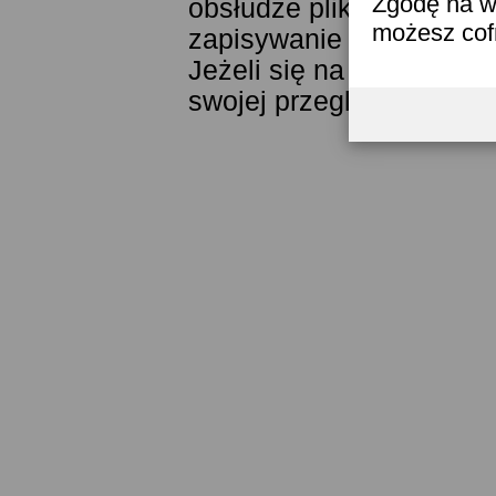
Zgodę na w
obsłudze plików cookies
możesz co
zapisywanie ich w pamięc
Jeżeli się na to nie zga
swojej przeglądarki.
Prze