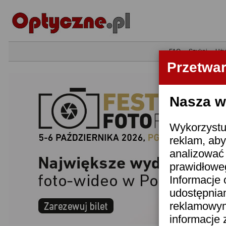
•
FAQ
•
Szukaj
•
Uży
Przetwa
Nasza wi
Wykorzystuj
reklam, aby
analizować 
prawidłoweg
Informacje 
udostępnia
reklamowym
informacje 