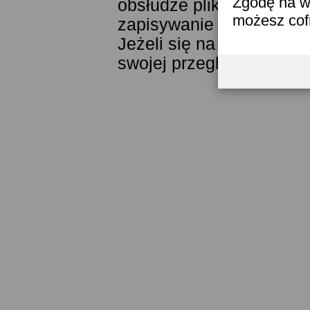
Zgodę na w
obsłudze plików cookies
możesz co
zapisywanie ich w pamięc
Jeżeli się na to nie zga
swojej przeglądarki.
Prze