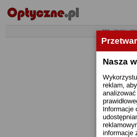
•
FAQ
•
Szukaj
•
Uży
Przetwa
Nasza wi
Wykorzystuj
reklam, aby
analizować 
prawidłoweg
Informacje 
udostępnia
reklamowym
informacje 