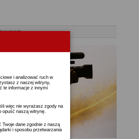
bione tematy
ściowe i analizować ruch w
rzystasz z naszej witryny,
te informacje z innymi
śli więc nie wyrażasz zgody na
b opuść naszą witrynę.
ać Twoje dane zgodnie z naszą
ądarki i sposobu przetwarzania