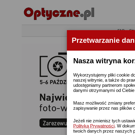
•
FAQ
•
Szu
Przetwarzanie da
Nasza witryna kor
Wykorzystujemy pliki cookie do
naszej witrynie, a także do pra
udostępniamy partnerom społe
danymi otrzymanymi od Ciebie l
Masz możliwość zmiany prefere
zapisywanie przez nas plików c
Jeżeli nie zmienisz tych ustaw
Polityką Prywatności
. W dokume
twoich danych przez naszych p