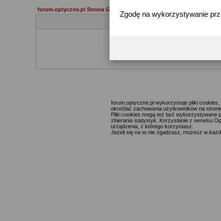
forum.optyczne.pl Strona Główna
Zgodę na wykorzystywanie pr
Jeżeli 
forum.optyczne.pl wykorzystuje pliki cookie
określać zachowania użytkowników na stronie,
Pliki cookies mogą też być wykorzystywane p
zbierania statystyk. Korzystanie z serwisu O
urządzenia, z którego korzystasz.
Jeżeli się na to nie zgadzasz, możesz w każde