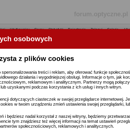
forum.optyczne.pl
kaj
•
Użytkownicy
•
Grupy
•
Statystyki
•
Rejestracja
•
Zaloguj
•
Galerie
•
Ulu
nych osobowych
----- R E K L A M A -----
zysta z plików cookies
 spersonalizowania treści i reklam, aby oferować funkcje społeczno
widłowego działania i wygodniejszej obsługi. Informacje o tym, jak ko
cznościowym, reklamowym i analitycznym. Partnerzy mogą połączyć 
ub uzyskanymi podczas korzystania z ich usług i innych witryn.
ncji dotyczących ciasteczek w swojej przeglądarce internetowej. Je
ookies w twoim urządzeniu zmień ustawienia swojej przeglądarki, lu
ień i będziesz nadal korzystał z naszej witryny, będziemy przetwarz
ncie tym znajdziesz też więcej informacji na temat ustawień przegl
artnerów społecznościowych, reklamowych i analitycznych.