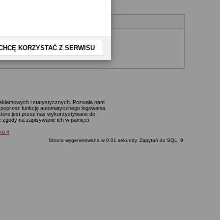
CHCĘ KORZYSTAĆ Z SERWISU
yjnego.
 reklamowych i statystycznych. Pozwala nam
p. poprzez funkcję automatycznego logowania.
które jest przez nas wykorzystywane do
ie zgody na zapisywanie ich w pamięci
lko »
Strona wygenerowana w 0.01 sekundy. Zapytań do SQL: 9