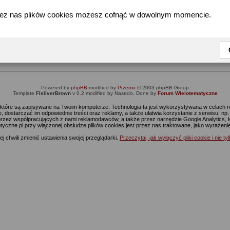
zez nas plików cookies możesz cofnąć w dowolnym momencie.
Informacja
Dostęp do tej części forum wymaga zalogowania się.
nie jesteś jeszcze zarejestrowany, kliknij
Tutaj
żeby przejść do formularza rejestrac
Powered by
phpBB
modified by
Przemo
© 2003 phpBB Group
Template
FIsilverBrown
v 0.2 modified by Nasedo. Done by
Forum Wielotematyczne
s, które są zapisywane na Twoim komputerze. Technologia ta jest wykorzystywana w celach
 dostarczać im odpowiednie treści oraz reklamy, a także ułatwia korzystanie z serwisu, n
rzez współpracujących z nami reklamodawców, a także przez narzędzie Google Analytics, 
ptyczne.pl przy włączonej obsłudze plików cookies jest przez nas traktowane, jako wyrażen
j chwili zmienić ustawienia swojej przeglądarki.
Przeczytaj, jak wyłączyć pliki cookie i nie ty