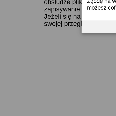
Zgodę na w
obsłudze plików cookies
możesz co
zapisywanie ich w pamięc
Jeżeli się na to nie zga
swojej przeglądarki.
Prze