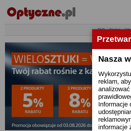
•
FAQ
•
Szukaj
•
Uży
Przetwa
Nasza wi
Wykorzystuj
reklam, aby
analizować 
prawidłoweg
Informacje 
udostępnia
reklamowym
informacje 