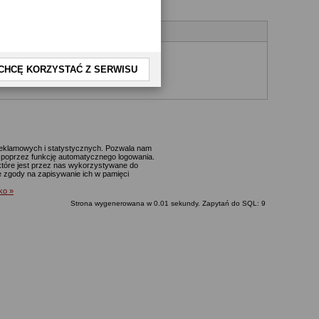
CHCĘ KORZYSTAĆ Z SERWISU
yjnego.
 reklamowych i statystycznych. Pozwala nam
p. poprzez funkcję automatycznego logowania.
które jest przez nas wykorzystywane do
ie zgody na zapisywanie ich w pamięci
lko »
Strona wygenerowana w 0.01 sekundy. Zapytań do SQL: 9