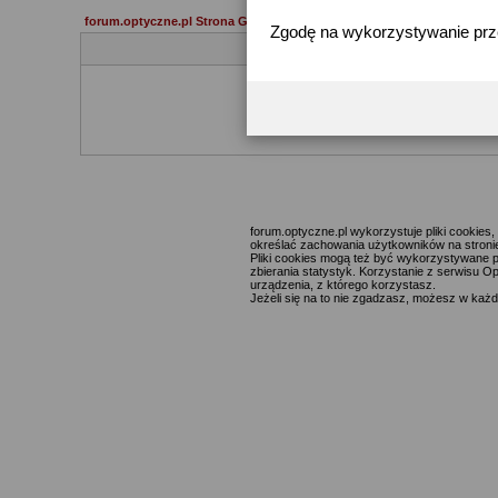
forum.optyczne.pl Strona Główna
Zgodę na wykorzystywanie pr
Jeżeli 
forum.optyczne.pl wykorzystuje pliki cookie
określać zachowania użytkowników na stronie,
Pliki cookies mogą też być wykorzystywane p
zbierania statystyk. Korzystanie z serwisu O
urządzenia, z którego korzystasz.
Jeżeli się na to nie zgadzasz, możesz w każde