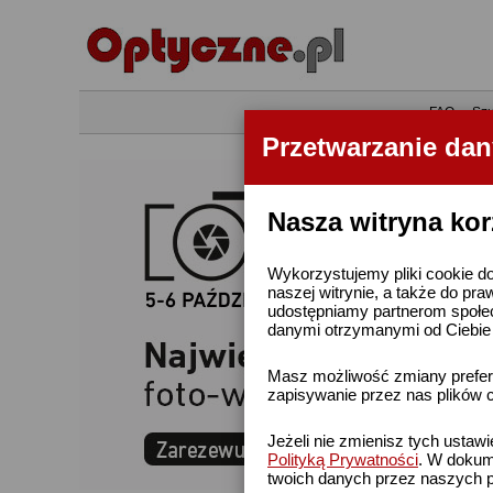
•
FAQ
•
Szu
Przetwarzanie da
Nasza witryna kor
Wykorzystujemy pliki cookie do
naszej witrynie, a także do pra
udostępniamy partnerom społe
danymi otrzymanymi od Ciebie l
Masz możliwość zmiany prefere
zapisywanie przez nas plików c
Jeżeli nie zmienisz tych ustaw
Polityką Prywatności
. W dokume
twoich danych przez naszych p