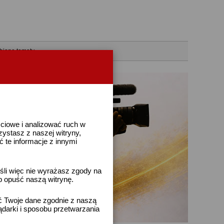
bione tematy
ściowe i analizować ruch w
rzystasz z naszej witryny,
te informacje z innymi
śli więc nie wyrażasz zgody na
b opuść naszą witrynę.
ać Twoje dane zgodnie z naszą
ądarki i sposobu przetwarzania