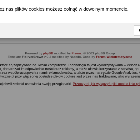
zez nas plików cookies możesz cofnąć w dowolnym momencie.
Informacja
Dostęp do tej części forum wymaga zalogowania się.
nie jesteś jeszcze zarejestrowany, kliknij
Tutaj
żeby przejść do formularza rejestrac
Powered by
phpBB
modified by
Przemo
© 2003 phpBB Group
Template
FIsilverBrown
v 0.2 modified by Nasedo. Done by
Forum Wielotematyczne
s, które są zapisywane na Twoim komputerze. Technologia ta jest wykorzystywana w celach
 dostarczać im odpowiednie treści oraz reklamy, a także ułatwia korzystanie z serwisu, n
rzez współpracujących z nami reklamodawców, a także przez narzędzie Google Analytics, 
ptyczne.pl przy włączonej obsłudze plików cookies jest przez nas traktowane, jako wyrażen
j chwili zmienić ustawienia swojej przeglądarki.
Przeczytaj, jak wyłączyć pliki cookie i nie ty