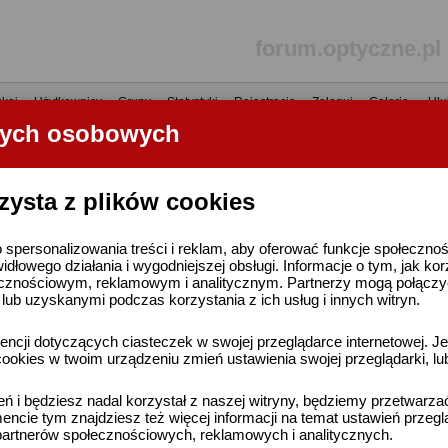
forum.optyczne.pl
kaj
•
Użytkownicy
•
Grupy
•
Statystyki
•
Rejestracja
•
Zaloguj
•
Galerie
•
Ulu
nych osobowych
----- R E K L A M A -----
zysta z plików cookies
 spersonalizowania treści i reklam, aby oferować funkcje społeczno
widłowego działania i wygodniejszej obsługi. Informacje o tym, jak ko
cznościowym, reklamowym i analitycznym. Partnerzy mogą połączyć 
ub uzyskanymi podczas korzystania z ich usług i innych witryn.
ncji dotyczących ciasteczek w swojej przeglądarce internetowej. Je
ookies w twoim urządzeniu zmień ustawienia swojej przeglądarki, lu
ień i będziesz nadal korzystał z naszej witryny, będziemy przetwarz
ncie tym znajdziesz też więcej informacji na temat ustawień przegl
artnerów społecznościowych, reklamowych i analitycznych.