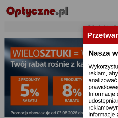
•
FAQ
•
Szukaj
•
Uży
Przetwa
Nasza wi
Wykorzystuj
reklam, aby
analizować 
prawidłoweg
Informacje 
udostępnia
reklamowym
informacje 