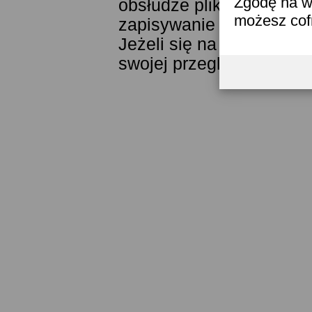
Zgodę na w
obsłudze plików cookies
możesz co
zapisywanie ich w pamięc
Jeżeli się na to nie zga
swojej przeglądarki.
Prze