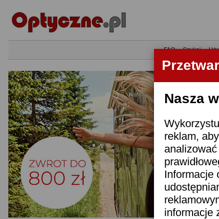
•
FAQ
•
Szukaj
•
Uży
Przetwa
Nasza wi
Wykorzystuj
reklam, aby
analizować 
prawidłoweg
Informacje 
udostępnia
reklamowym
informacje 