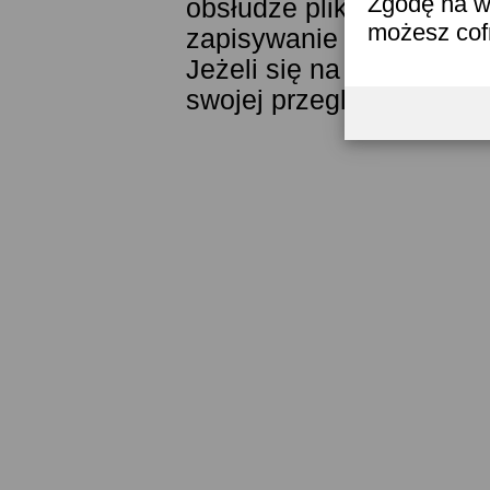
Zgodę na w
obsłudze plików cookies
możesz co
zapisywanie ich w pamięc
Jeżeli się na to nie zga
swojej przeglądarki.
Prze