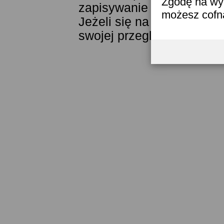
Zgodę na wyk
zapisywanie ich w pamięci
możesz cofn
Jeżeli się na to nie zgad
swojej przeglądarki.
Przec