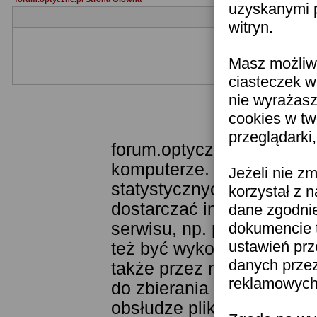
uzyskanymi p
witryn.
Masz możliwo
Jeżeli nie jesteś je
ciasteczek w
nie wyrażasz
cookies w tw
Templat
przeglądarki
forum.optyczne.pl wykorzy
komputerze. Technologia 
Jeżeli nie z
statystycznych. Pozwala 
korzystał z 
dostarczać im odpowiednie
dane zgodni
serwisu, np. poprzez fun
dokumencie t
ustawień prz
też być wykorzystywane 
danych prze
także przez narzędzie Goo
reklamowych 
do zbierania statystyk. K
obsłudze plików cookies j