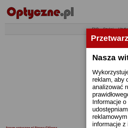
•
FAQ
•
Szukaj
•
Użytk
Przetwar
Nasza wi
Wykorzystuje
reklam, aby 
analizować r
prawidłowego
Informacje o 
udostępniam
reklamowym i
informacje z
forum.optyczne.pl Strona Główna