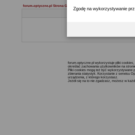
forum.optyczne.pl Strona Główna
Zgodę na wykorzystywanie pr
Jeżeli 
forum.optyczne.pl wykorzystuje pliki cookie
określać zachowania użytkowników na stronie,
Pliki cookies mogą też być wykorzystywane p
zbierania statystyk. Korzystanie z serwisu O
urządzenia, z którego korzystasz.
Jeżeli się na to nie zgadzasz, możesz w każde