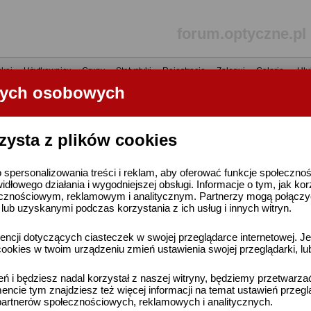
forum.optyczne.pl
kaj
•
Użytkownicy
•
Grupy
•
Statystyki
•
Rejestracja
•
Zaloguj
•
Galerie
•
Ulu
nych osobowych
----- R E K L A M A -----
zysta z plików cookies
 spersonalizowania treści i reklam, aby oferować funkcje społeczno
widłowego działania i wygodniejszej obsługi. Informacje o tym, jak ko
cznościowym, reklamowym i analitycznym. Partnerzy mogą połączyć 
ub uzyskanymi podczas korzystania z ich usług i innych witryn.
ncji dotyczących ciasteczek w swojej przeglądarce internetowej. Je
ookies w twoim urządzeniu zmień ustawienia swojej przeglądarki, lu
ień i będziesz nadal korzystał z naszej witryny, będziemy przetwarz
ncie tym znajdziesz też więcej informacji na temat ustawień przegl
artnerów społecznościowych, reklamowych i analitycznych.