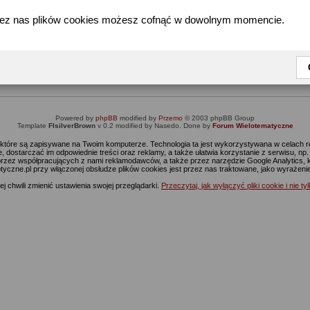
zez nas plików cookies możesz cofnąć w dowolnym momencie.
Informacja
Dostęp do tej części forum wymaga zalogowania się.
nie jesteś jeszcze zarejestrowany, kliknij
Tutaj
żeby przejść do formularza rejestrac
Powered by
phpBB
modified by
Przemo
© 2003 phpBB Group
Template
FIsilverBrown
v 0.2 modified by Nasedo. Done by
Forum Wielotematyczne
s, które są zapisywane na Twoim komputerze. Technologia ta jest wykorzystywana w celach
 dostarczać im odpowiednie treści oraz reklamy, a także ułatwia korzystanie z serwisu, n
rzez współpracujących z nami reklamodawców, a także przez narzędzie Google Analytics, 
ptyczne.pl przy włączonej obsłudze plików cookies jest przez nas traktowane, jako wyrażen
j chwili zmienić ustawienia swojej przeglądarki.
Przeczytaj, jak wyłączyć pliki cookie i nie ty