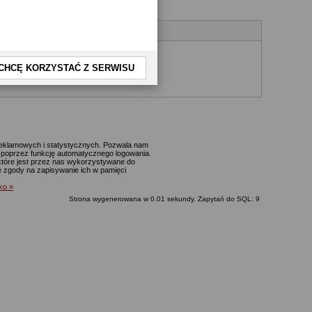
CHCĘ KORZYSTAĆ Z SERWISU
yjnego.
 reklamowych i statystycznych. Pozwala nam
p. poprzez funkcję automatycznego logowania.
które jest przez nas wykorzystywane do
ie zgody na zapisywanie ich w pamięci
lko »
Strona wygenerowana w 0.01 sekundy. Zapytań do SQL: 9