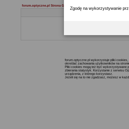
forum.optyczne.pl Strona Główna
Zgodę na wykorzystywanie pr
Jeżeli 
forum.optyczne.pl wykorzystuje pliki cookie
określać zachowania użytkowników na stronie,
Pliki cookies mogą też być wykorzystywane p
zbierania statystyk. Korzystanie z serwisu O
urządzenia, z którego korzystasz.
Jeżeli się na to nie zgadzasz, możesz w każde