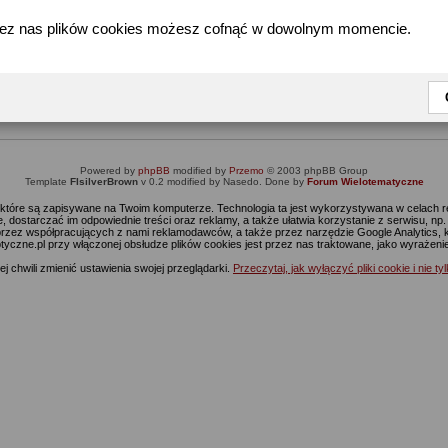
zez nas plików cookies możesz cofnąć w dowolnym momencie.
Informacja
Dostęp do tej części forum wymaga zalogowania się.
nie jesteś jeszcze zarejestrowany, kliknij
Tutaj
żeby przejść do formularza rejestrac
Powered by
phpBB
modified by
Przemo
© 2003 phpBB Group
Template
FIsilverBrown
v 0.2 modified by Nasedo. Done by
Forum Wielotematyczne
s, które są zapisywane na Twoim komputerze. Technologia ta jest wykorzystywana w celach
 dostarczać im odpowiednie treści oraz reklamy, a także ułatwia korzystanie z serwisu, n
rzez współpracujących z nami reklamodawców, a także przez narzędzie Google Analytics, 
ptyczne.pl przy włączonej obsłudze plików cookies jest przez nas traktowane, jako wyrażen
j chwili zmienić ustawienia swojej przeglądarki.
Przeczytaj, jak wyłączyć pliki cookie i nie ty