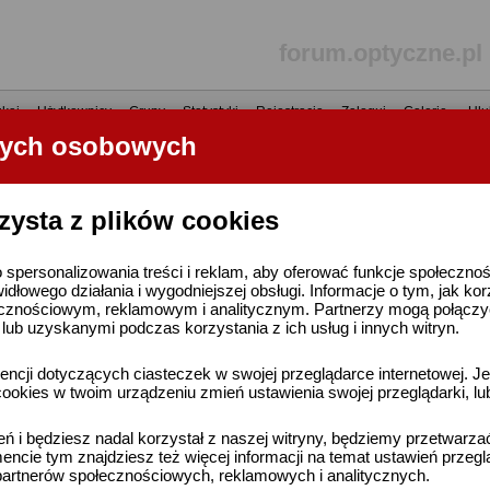
forum.optyczne.pl
kaj
•
Użytkownicy
•
Grupy
•
Statystyki
•
Rejestracja
•
Zaloguj
•
Galerie
•
Ulu
nych osobowych
----- R E K L A M A -----
zysta z plików cookies
 spersonalizowania treści i reklam, aby oferować funkcje społeczno
widłowego działania i wygodniejszej obsługi. Informacje o tym, jak ko
cznościowym, reklamowym i analitycznym. Partnerzy mogą połączyć 
ub uzyskanymi podczas korzystania z ich usług i innych witryn.
ncji dotyczących ciasteczek w swojej przeglądarce internetowej. Je
ookies w twoim urządzeniu zmień ustawienia swojej przeglądarki, lu
ień i będziesz nadal korzystał z naszej witryny, będziemy przetwarz
ncie tym znajdziesz też więcej informacji na temat ustawień przegl
artnerów społecznościowych, reklamowych i analitycznych.