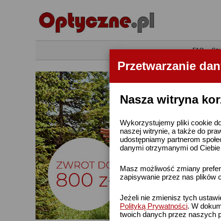
•
FAQ
•
Szu
Przetwarzanie da
Nasza witryna kor
Wykorzystujemy pliki cookie do
naszej witrynie, a także do pra
udostępniamy partnerom społe
danymi otrzymanymi od Ciebie l
Masz możliwość zmiany prefere
zapisywanie przez nas plików c
Jeżeli nie zmienisz tych ustaw
Polityką Prywatności
. W dokume
twoich danych przez naszych p