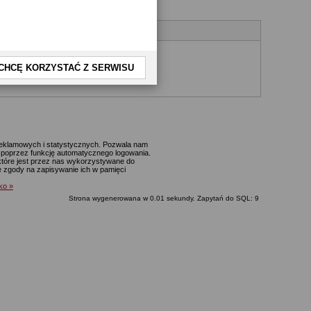
CHCĘ KORZYSTAĆ Z SERWISU
yjnego.
 reklamowych i statystycznych. Pozwala nam
p. poprzez funkcję automatycznego logowania.
które jest przez nas wykorzystywane do
ie zgody na zapisywanie ich w pamięci
lko »
Strona wygenerowana w 0.01 sekundy. Zapytań do SQL: 9