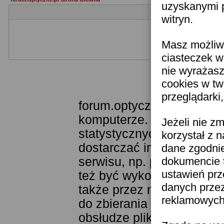
uzyskanymi p
witryn.
Masz możliwo
Jeżeli nie jesteś je
ciasteczek w
nie wyrażasz
cookies w tw
Templat
przeglądarki
forum.optyczne.pl wykorzy
komputerze. Technologia 
Jeżeli nie z
statystycznych. Pozwala 
korzystał z 
dostarczać im odpowiednie
dane zgodni
serwisu, np. poprzez fun
dokumencie t
ustawień prz
też być wykorzystywane 
danych prze
także przez narzędzie Goo
reklamowych 
do zbierania statystyk. K
obsłudze plików cookies j