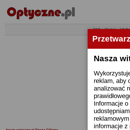
•
FAQ
•
Szukaj
•
Użytk
Przetwar
Nasza wi
Wykorzystuje
reklam, aby 
analizować r
prawidłowego
Informacje o 
udostępniam
reklamowym i
informacje z
forum.optyczne.pl Strona Główna