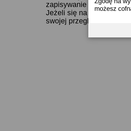
Zgodę na wyk
zapisywanie ich w pamięci
możesz cofn
Jeżeli się na to nie zgad
swojej przeglądarki.
Przec