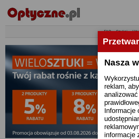
•
FAQ
•
Szukaj
•
Uży
Przetwa
Nasza wi
Wykorzystuj
reklam, aby
analizować 
prawidłoweg
Informacje 
udostępnia
reklamowym
informacje 