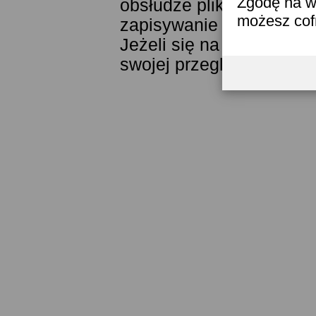
Zgodę na w
obsłudze plików cookies
możesz co
zapisywanie ich w pamięc
Jeżeli się na to nie zga
swojej przeglądarki.
Prze