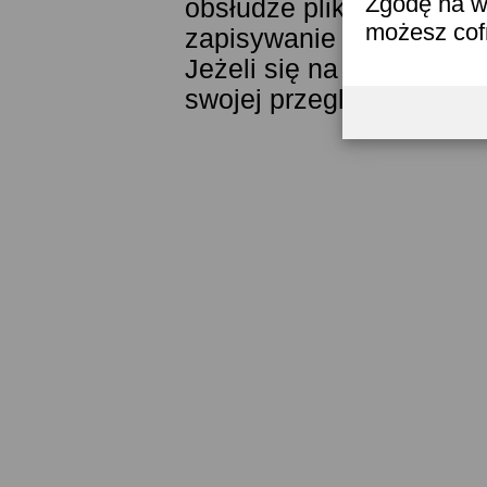
Zgodę na w
obsłudze plików cookies
możesz co
zapisywanie ich w pamięc
Jeżeli się na to nie zga
swojej przeglądarki.
Prze