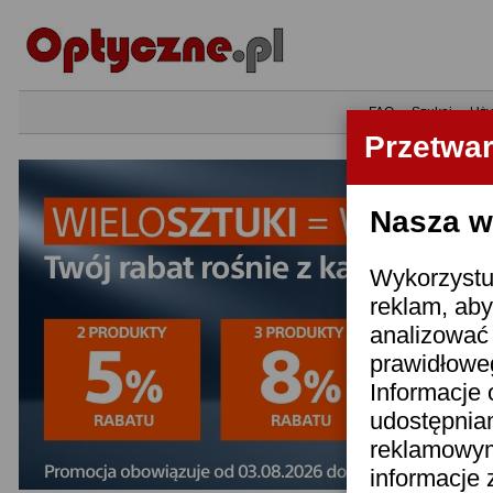
•
FAQ
•
Szukaj
•
Uży
Przetwa
Nasza wi
Wykorzystuj
reklam, aby
analizować 
prawidłoweg
Informacje 
udostępnia
reklamowym
informacje 