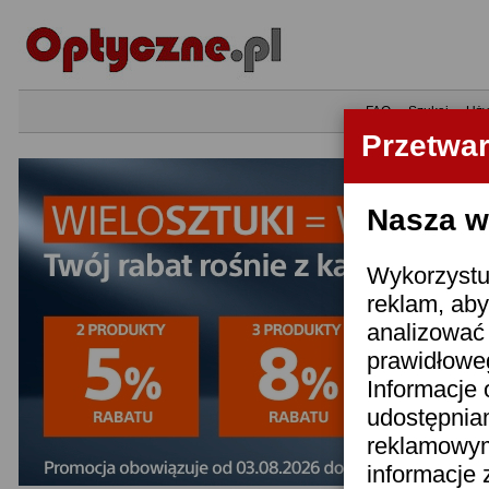
•
FAQ
•
Szukaj
•
Uży
Przetwa
Nasza wi
Wykorzystuj
reklam, aby
analizować 
prawidłoweg
Informacje 
udostępnia
reklamowym
informacje 