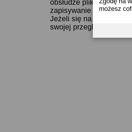
Zgodę na w
obsłudze plików cookies
możesz co
zapisywanie ich w pamięc
Jeżeli się na to nie zga
swojej przeglądarki.
Prze