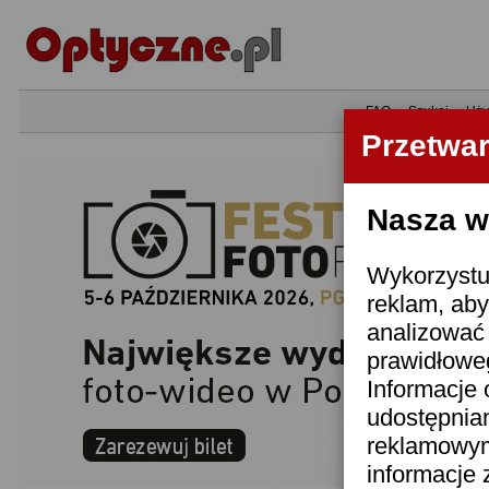
•
FAQ
•
Szukaj
•
Uży
Przetwa
Nasza wi
Wykorzystuj
reklam, aby
analizować 
prawidłoweg
Informacje 
udostępnia
reklamowym
informacje 