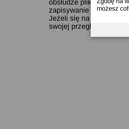
Zgodę na w
obsłudze plików cookies
możesz co
zapisywanie ich w pamięc
Jeżeli się na to nie zga
swojej przeglądarki.
Prze