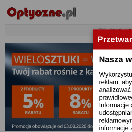
•
FAQ
•
Szukaj
•
Uży
Przetwa
Nasza wi
Wykorzystuj
reklam, aby
analizować 
prawidłoweg
Informacje 
udostępnia
reklamowym
informacje 