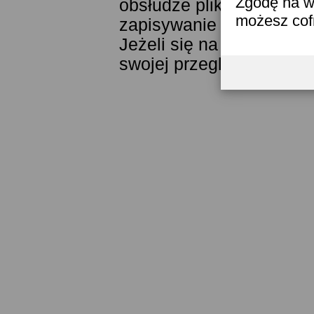
Zgodę na w
obsłudze plików cookies
możesz co
zapisywanie ich w pamięc
Jeżeli się na to nie zga
swojej przeglądarki.
Prze