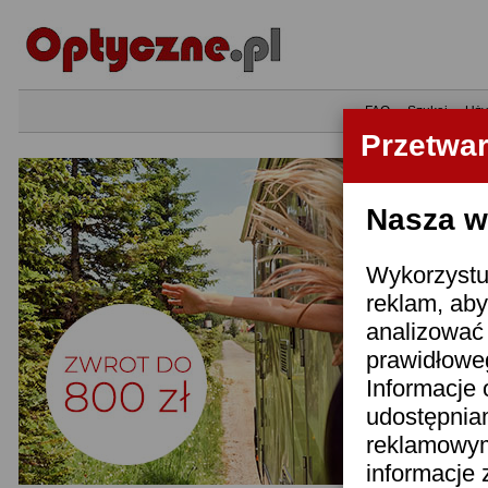
•
FAQ
•
Szukaj
•
Uży
Przetwa
Nasza wi
Wykorzystuj
reklam, aby
analizować 
prawidłoweg
Informacje 
udostępnia
reklamowym
informacje 