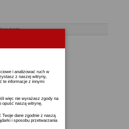
bione tematy
ściowe i analizować ruch w
rzystasz z naszej witryny,
te informacje z innymi
śli więc nie wyrażasz zgody na
b opuść naszą witrynę.
ać Twoje dane zgodnie z naszą
ądarki i sposobu przetwarzania