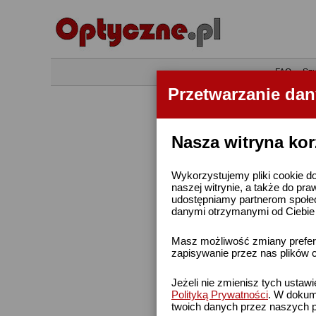
•
FAQ
•
Szu
Przetwarzanie da
Nasza witryna kor
Wykorzystujemy pliki cookie do
naszej witrynie, a także do pra
udostępniamy partnerom społe
danymi otrzymanymi od Ciebie l
Masz możliwość zmiany prefere
zapisywanie przez nas plików c
Jeżeli nie zmienisz tych ustaw
Polityką Prywatności
. W dokume
twoich danych przez naszych p