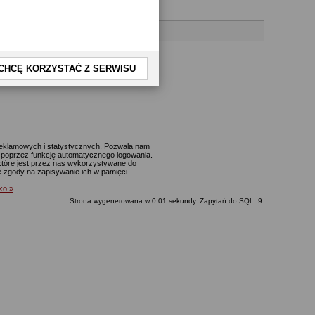
CHCĘ KORZYSTAĆ Z SERWISU
yjnego.
 reklamowych i statystycznych. Pozwala nam
p. poprzez funkcję automatycznego logowania.
które jest przez nas wykorzystywane do
ie zgody na zapisywanie ich w pamięci
lko »
Strona wygenerowana w 0.01 sekundy. Zapytań do SQL: 9