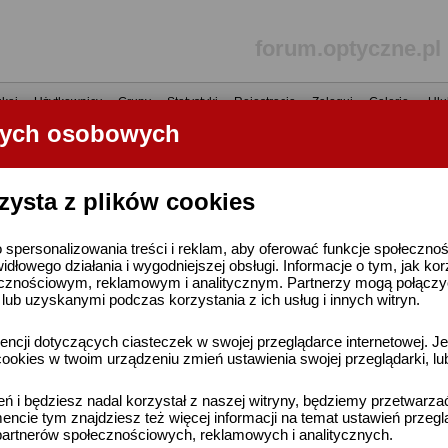
forum.optyczne.pl
kaj
•
Użytkownicy
•
Grupy
•
Statystyki
•
Rejestracja
•
Zaloguj
•
Galerie
•
Ulu
nych osobowych
----- R E K L A M A -----
zysta z plików cookies
 spersonalizowania treści i reklam, aby oferować funkcje społeczno
widłowego działania i wygodniejszej obsługi. Informacje o tym, jak ko
cznościowym, reklamowym i analitycznym. Partnerzy mogą połączyć 
ub uzyskanymi podczas korzystania z ich usług i innych witryn.
ncji dotyczących ciasteczek w swojej przeglądarce internetowej. Je
ookies w twoim urządzeniu zmień ustawienia swojej przeglądarki, lu
ień i będziesz nadal korzystał z naszej witryny, będziemy przetwarz
ncie tym znajdziesz też więcej informacji na temat ustawień przegl
artnerów społecznościowych, reklamowych i analitycznych.