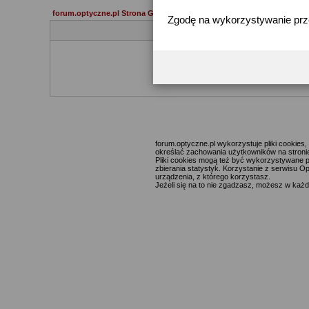
forum.optyczne.pl Strona Główna
Zgodę na wykorzystywanie pr
Jeżeli 
forum.optyczne.pl wykorzystuje pliki cookie
określać zachowania użytkowników na stronie,
Pliki cookies mogą też być wykorzystywane p
zbierania statystyk. Korzystanie z serwisu O
urządzenia, z którego korzystasz.
Jeżeli się na to nie zgadzasz, możesz w każde