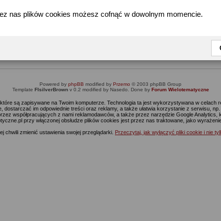
zez nas plików cookies możesz cofnąć w dowolnym momencie.
Informacja
Dostęp do tej części forum wymaga zalogowania się.
nie jesteś jeszcze zarejestrowany, kliknij
Tutaj
żeby przejść do formularza rejestrac
Powered by
phpBB
modified by
Przemo
© 2003 phpBB Group
Template
FIsilverBrown
v 0.2 modified by Nasedo. Done by
Forum Wielotematyczne
s, które są zapisywane na Twoim komputerze. Technologia ta jest wykorzystywana w celach
 dostarczać im odpowiednie treści oraz reklamy, a także ułatwia korzystanie z serwisu, n
rzez współpracujących z nami reklamodawców, a także przez narzędzie Google Analytics, 
ptyczne.pl przy włączonej obsłudze plików cookies jest przez nas traktowane, jako wyrażen
j chwili zmienić ustawienia swojej przeglądarki.
Przeczytaj, jak wyłączyć pliki cookie i nie ty