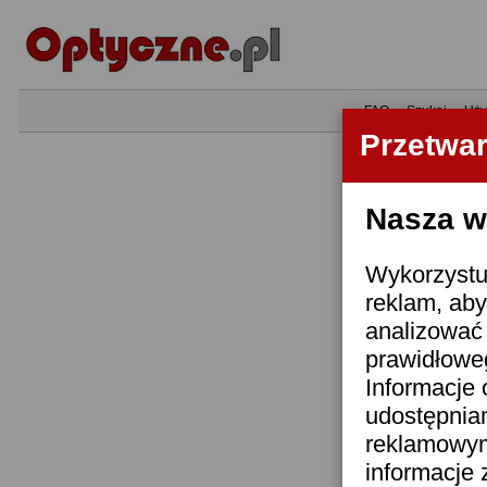
•
FAQ
•
Szukaj
•
Uży
Przetwa
Nasza wi
Wykorzystuj
reklam, aby
analizować 
prawidłoweg
Informacje 
udostępnia
reklamowym
informacje 