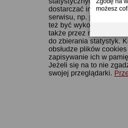
statystycznych. Pozwala
Zgodę na w
możesz co
dostarczać im odpowiedni
serwisu, np. poprzez fu
też być wykorzystywane
także przez narzędzie G
do zbierania statystyk. 
obsłudze plików cookies
zapisywanie ich w pamięc
Jeżeli się na to nie zga
swojej przeglądarki.
Prze