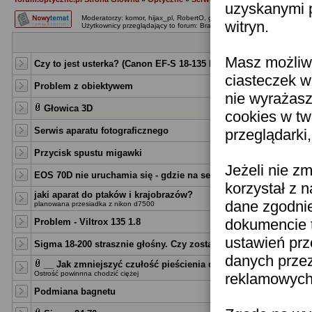
uzyskanymi p
Moderatorzy:
komor
,
hijax_pl
,
RobertO
,
goltar
,
ryszardo
,
Wujek_Pstrykac
witryn.
Użytkownicy przeglądający to forum: Brak
Tematy
Masz możliwo
Czy to jest usterka? (Canon EF-S 18-135 IS Nano USM)
ciasteczek w
Problem z obiektywem
nie wyrażasz
Głowica 3D
cookies w tw
Serwis aparatu fotograficznego
przeglądarki
Przycisk spustu migawki
Jeżeli nie z
EOS 70D nie uruchamia się - gdzie na serwis?
korzystał z 
jaki aparat do ptaków i krajobrazów?
dane zgodni
planowana przesiadka z nikon d7500
dokumencie t
Problem - Viltrox 135 1.8
ustawień prz
Sigma 18-200 strasznie głośny. Czy zostałem oszukany?
danych prze
__ Jak zmniejszyć czułość pieścienia ostrości?
Ostrość powinnna chodzić ciężej
reklamowych 
Podmiana bagnetu