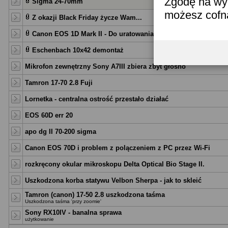
Zgodę na wyk
Sigma 24-70mm
możesz cofn
Z okazji Black Friday życze Wam...
Canon EOS 1D Mark II - Do uratowania?
Eschenbach 10x42 demontaż
Mikrofon zewnętrzny Sony A7III zbiera zbyt głośno
Tamron 17-70 2.8 Fuji
Lornetka - centralna ostrość przestało działać
EOS 60D err 20
apo dg II 70-200 sigma
Canon EOS 70D i problem z polączeniem z PC przez Wi-Fi
rozkręcony okular mikroskopu Delta Optical Bio Stage II.
Uszkodzona korba statywu Velbon Sherpa - jak to skleić
Tamron (canon) 17-50 2.8 uszkodzona taśma
Uszkodzona taśma 'przy zoomie'
Sony RX10IV - banalna sprawa
użytkowanie