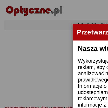
•
FAQ
•
Szukaj
•
Użytk
Przetwar
Nasza wi
Wykorzystuje
reklam, aby 
analizować r
prawidłowego
Informacje o 
udostępniam
reklamowym i
informacje z
forum.optyczne.pl Strona Główna
»
Optyczne
»
Serwis sprzętu i usterki