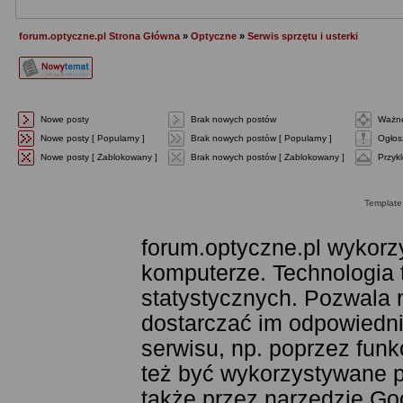
forum.optyczne.pl Strona Główna
»
Optyczne
»
Serwis sprzętu i usterki
Nowe posty
Brak nowych postów
Ważne
Nowe posty [ Popularny ]
Brak nowych postów [ Popularny ]
Ogłos
Nowe posty [ Zablokowany ]
Brak nowych postów [ Zablokowany ]
Przyk
Templat
forum.optyczne.pl wykorzy
komputerze. Technologia 
statystycznych. Pozwala 
dostarczać im odpowiednie
serwisu, np. poprzez fun
też być wykorzystywane 
także przez narzędzie Goo