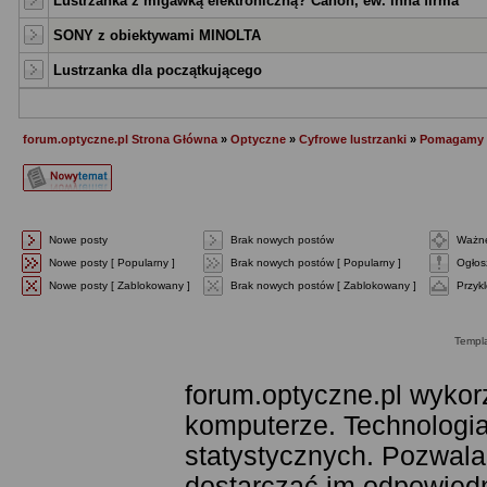
Lustrzanka z migawką elektroniczną? Canon, ew. inna firma
SONY z obiektywami MINOLTA
Lustrzanka dla początkującego
forum.optyczne.pl Strona Główna
»
Optyczne
»
Cyfrowe lustrzanki
»
Pomagamy w
Nowe posty
Brak nowych postów
Ważne
Nowe posty [ Popularny ]
Brak nowych postów [ Popularny ]
Ogłos
Nowe posty [ Zablokowany ]
Brak nowych postów [ Zablokowany ]
Przyk
Templ
forum.optyczne.pl wykor
komputerze. Technologia
statystycznych. Pozwala
dostarczać im odpowiedni