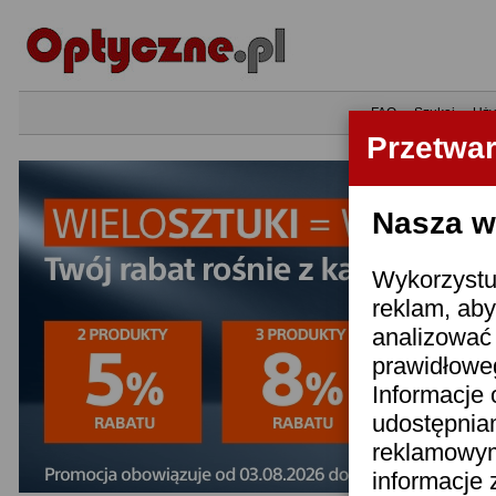
•
FAQ
•
Szukaj
•
Uży
Przetwa
Nasza wi
Wykorzystuj
reklam, aby
analizować 
prawidłoweg
Informacje 
udostępnia
reklamowym
informacje 