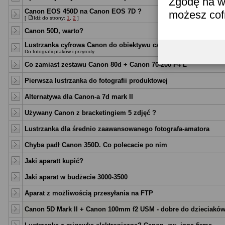
Zgodę na w
Canon EOS 450D na Canon EOS 7D ?
możesz co
[
Idź do strony:
1
,
2
]
Canon 50D, warto?
Lustrzanka cyfrowa Canon do obiektywu canon EFS IS STM
Do fotografii ptaków i przyrody
Co zamiast zestawu Canon 80d + Canon 70-200 F4 L
Pierwsza lustrzanka do fotografii produktowej
Alternatywa dla Canon-a 7d mark II
Używany Canon z bracketingiem 5 zdjęć ?
Lustrzanka dla średnio zaawansowanego fotografa-amatora
Chyba padł Canon 350D. Co polecacie po nim
Jaki aparatt kupić?
Jaki aparat w budżecie 3000-3500
Aparat z możliwością przesyłania na FTP
Canon 5D Mark II + Canon 100mm f2 USM - dobre do dzieciakó