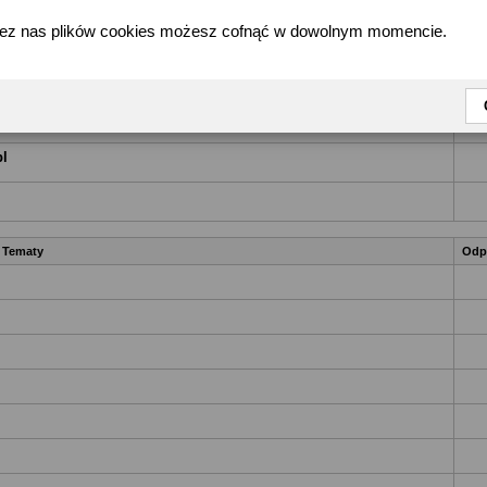
e plenery fotograficzne
zez nas plików cookies możesz cofnąć w dowolnym momencie.
ek_Pstrykacz
żne tematy
Odp
czne
pl
Tematy
Odp