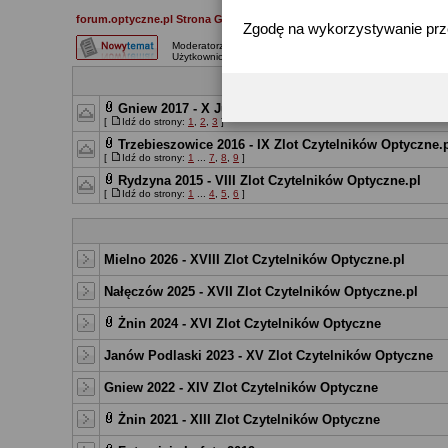
forum.optyczne.pl Strona Główna
»
Optyczne
»
Nasze zdjęcia
»
Wspóln
Zgodę na wykorzystywanie pr
Moderatorzy:
komor
,
ryszardo
,
RobertO
,
goltar
,
hijax_pl
,
Wuj
Użytkownicy przeglądający to forum: Brak
Wa
Gniew 2017 - X Jubileuszowy Zlot Czytelników Opty
[
Idź do strony:
1
,
2
,
3
]
Trzebieszowice 2016 - IX Zlot Czytelników Optyczne.
[
Idź do strony:
1
...
7
,
8
,
9
]
Rydzyna 2015 - VIII Zlot Czytelników Optyczne.pl
[
Idź do strony:
1
...
4
,
5
,
6
]
Mielno 2026 - XVIII Zlot Czytelników Optyczne.pl
Nałęczów 2025 - XVII Zlot Czytelników Optyczne.pl
Żnin 2024 - XVI Zlot Czytelników Optyczne
Janów Podlaski 2023 - XV Zlot Czytelników Optyczne
Gniew 2022 - XIV Zlot Czytelników Optyczne
Żnin 2021 - XIII Zlot Czytelników Optyczne