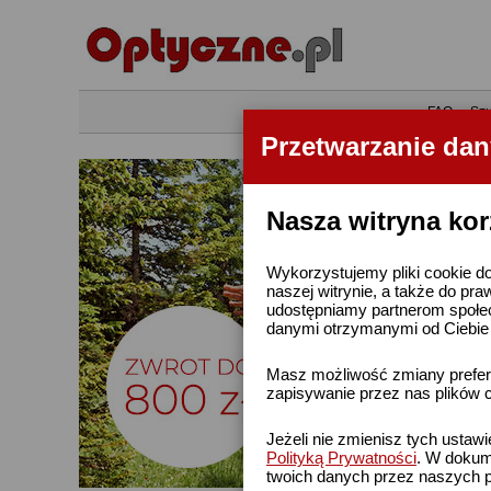
•
FAQ
•
Szu
Przetwarzanie da
Nasza witryna kor
Wykorzystujemy pliki cookie do
naszej witrynie, a także do pra
udostępniamy partnerom społe
danymi otrzymanymi od Ciebie l
Masz możliwość zmiany prefere
zapisywanie przez nas plików c
Jeżeli nie zmienisz tych ustaw
Polityką Prywatności
. W dokume
twoich danych przez naszych p