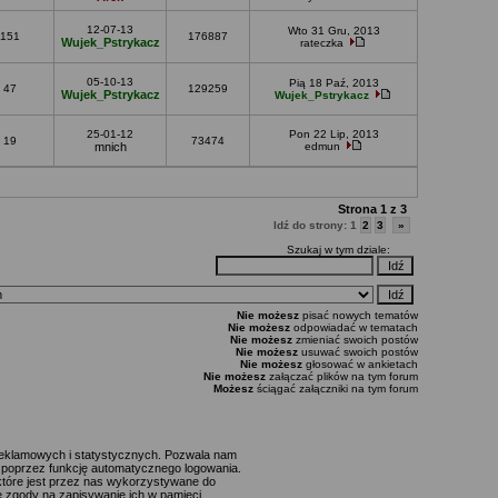
12-07-13
Wto 31 Gru, 2013
151
176887
Wujek_Pstrykacz
rateczka
05-10-13
Pią 18 Paź, 2013
47
129259
Wujek_Pstrykacz
Wujek_Pstrykacz
25-01-12
Pon 22 Lip, 2013
19
73474
mnich
edmun
Strona
1
z
3
Idź do strony:
1
2
3
»
Szukaj w tym dziale:
Nie możesz
pisać nowych tematów
Nie możesz
odpowiadać w tematach
Nie możesz
zmieniać swoich postów
Nie możesz
usuwać swoich postów
Nie możesz
głosować w ankietach
Nie możesz
załączać plików na tym forum
Możesz
ściągać załączniki na tym forum
 reklamowych i statystycznych. Pozwala nam
p. poprzez funkcję automatycznego logowania.
które jest przez nas wykorzystywane do
ie zgody na zapisywanie ich w pamięci