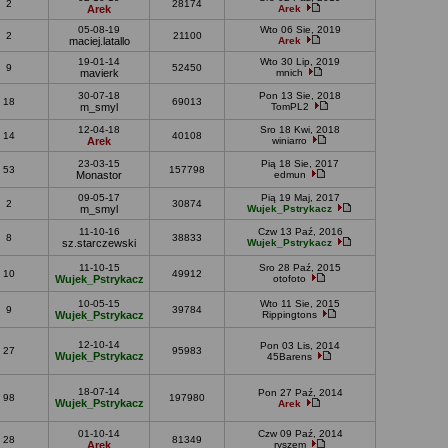
2
28174
Arek
Arek
05-08-19
Wto 06 Sie, 2019
2
21100
maciej.latallo
Arek
19-01-14
Wto 30 Lip, 2019
9
52450
mavierk
mnich
30-07-18
Pon 13 Sie, 2018
18
69013
m_smyl
TomPL2
12-04-18
Sro 18 Kwi, 2018
14
40108
Arek
winiarro
23-03-15
Pią 18 Sie, 2017
53
157798
Monastor
edmun
09-05-17
Pią 19 Maj, 2017
2
30874
m_smyl
Wujek_Pstrykacz
11-10-16
Czw 13 Paź, 2016
8
38833
sz.starczewski
Wujek_Pstrykacz
11-10-15
Sro 28 Paź, 2015
10
49912
Wujek_Pstrykacz
otofoto
10-05-15
Wto 11 Sie, 2015
9
39784
Wujek_Pstrykacz
Rippingtons
12-10-14
Pon 03 Lis, 2014
27
95983
Wujek_Pstrykacz
45Barens
18-07-14
Pon 27 Paź, 2014
98
197980
Wujek_Pstrykacz
Arek
01-10-14
Czw 09 Paź, 2014
28
81349
Arek
ryszem