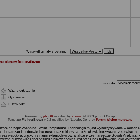
Wyświetl tematy z ostatnich:
e plenery fotograficzne
Skocz do:
Ważne ogłoszenie
Ogłoszenie
Przyklejony
Powered by
phpBB
modified by
Przemo
© 2003 phpBB Group
Template
FIsilverBrown
v 0.2 modified by Nasedo. Done by
Forum Wielotematyczne
s, które są zapisywane na Twoim komputerze. Technologia ta jest wykorzystywana w celach
 dostarczać im odpowiednie treści oraz reklamy, a także ułatwia korzystanie z serwisu, n
rzez współpracujących z nami reklamodawców, a także przez narzędzie Google Analytics, 
ptyczne.pl przy włączonej obsłudze plików cookies jest przez nas traktowane, jako wyrażen