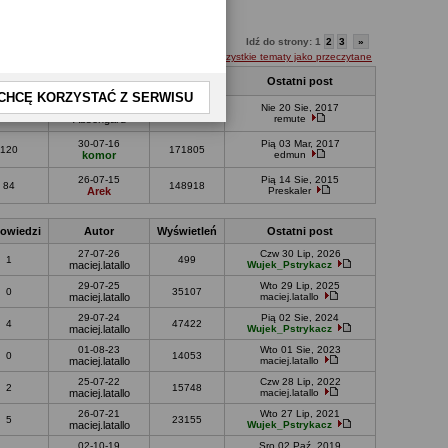
Idź do strony:
1
2
3
»
Oznacz wszystkie tematy jako przeczytane
owiedzi
Autor
Wyświetleń
Ostatni post
CHCĘ KORZYSTAĆ Z SERWISU
27-07-17
Nie 20 Sie, 2017
30
74557
Absengard
remute
30-07-16
Pią 03 Mar, 2017
120
171805
komor
edmun
26-07-15
Pią 14 Sie, 2015
84
148918
Arek
Preskaler
owiedzi
Autor
Wyświetleń
Ostatni post
27-07-26
Czw 30 Lip, 2026
1
499
maciej.latallo
Wujek_Pstrykacz
29-07-25
Wto 29 Lip, 2025
0
35107
maciej.latallo
maciej.latallo
29-07-24
Pią 02 Sie, 2024
4
47422
maciej.latallo
Wujek_Pstrykacz
01-08-23
Wto 01 Sie, 2023
0
14053
maciej.latallo
maciej.latallo
25-07-22
Czw 28 Lip, 2022
2
15748
maciej.latallo
maciej.latallo
26-07-21
Wto 27 Lip, 2021
5
23155
maciej.latallo
Wujek_Pstrykacz
02-10-19
Sro 02 Paź, 2019