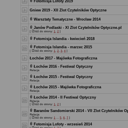
Fotomisja Lofoty 2019
Gniew 2019 - XII Zlot Czytelników Optyczne
Warsztaty Tematyczne - Wrocław 2014
Janów Podlaski - XI Zlot Czytelników Optyczne.pl
[
Idź do strony:
1
,
2
]
Fotomisja Islandia - kwiecień 2018
Fotomisja Islandia - marzec 2015
[
Idź do strony:
1
,
2
,
3
,
4
]
Łochów 2017 - Majówka Fotograficzna
Łochów 2016 - Festiwal Optyczny
Relacja
Łochów 2015 - Festiwal Optyczny
Relacja
Łochów 2015 - Majówka Fotograficzna
Relacja
Łochów 2014 - II Festiwal Optyczny
Relacja
[
Idź do strony:
1
,
2
]
Baranów Sandomierski 2014 - VII Zlot Czytelników O
Relacja
[
Idź do strony:
1
...
5
,
6
,
7
]
Fotomisja Lofoty - wrzesień 2014
[
Idź do strony:
1
,
2
]