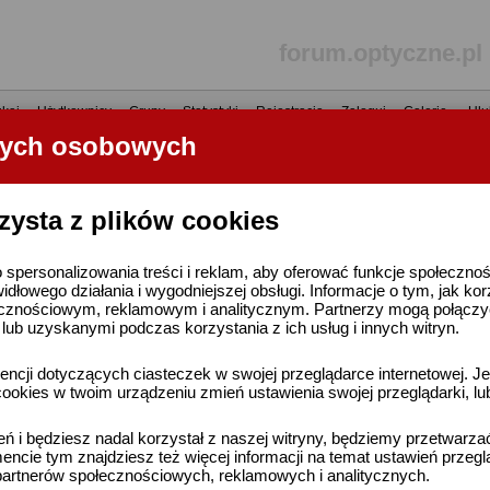
forum.optyczne.pl
kaj
•
Użytkownicy
•
Grupy
•
Statystyki
•
Rejestracja
•
Zaloguj
•
Galerie
•
Ulu
nych osobowych
----- R E K L A M A -----
zysta z plików cookies
 spersonalizowania treści i reklam, aby oferować funkcje społeczno
widłowego działania i wygodniejszej obsługi. Informacje o tym, jak ko
cznościowym, reklamowym i analitycznym. Partnerzy mogą połączyć 
ub uzyskanymi podczas korzystania z ich usług i innych witryn.
ncji dotyczących ciasteczek w swojej przeglądarce internetowej. Je
ookies w twoim urządzeniu zmień ustawienia swojej przeglądarki, lu
ień i będziesz nadal korzystał z naszej witryny, będziemy przetwarz
ncie tym znajdziesz też więcej informacji na temat ustawień przegl
artnerów społecznościowych, reklamowych i analitycznych.