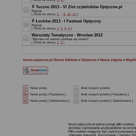
Tuczno 2013 - VI Zlot czytelników Optyczne.pl
Relacja
[
Idź do strony:
1
...
9
,
10
,
11
]
Łochów 2013 - I Festiwal Optyczny
Relacja
[
Idź do strony:
1
,
2
,
3
,
4
]
Warsztaty Tematyczne - Wrocław 2012
"Wrocław od zawsze poddaje się ostatni"
[
Idź do strony:
1
,
2
]
forum.optyczne.pl Strona Główna
»
Optyczne
»
Nasze zdjęcia
»
Wspóln
Nowe posty
Brak nowych postów
Nowe posty [ Popularny ]
Brak nowych postów [ Popularny ]
Nowe posty [ Zablokowany ]
Brak nowych postów [ Zablokowany ]
forum.optyczne.pl wykorzystuje pliki cookie
określać zachowania użytkowników na stronie,
Pliki cookies mogą też być wykorzystywane p
zbierania statystyk. Korzystanie z serwisu O