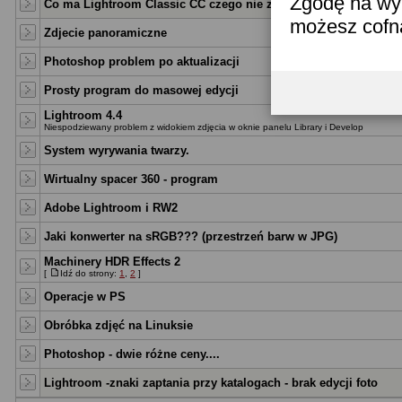
Zgodę na wyk
Co ma Lightroom Classic CC czego nie zrobię w Lightroom 6.14
możesz cofn
Zdjecie panoramiczne
Photoshop problem po aktualizacji
Prosty program do masowej edycji
Lightroom 4.4
Niespodziewany problem z widokiem zdjęcia w oknie panelu Library i Develop
System wyrywania twarzy.
Wirtualny spacer 360 - program
Adobe Lightroom i RW2
Jaki konwerter na sRGB??? (przestrzeń barw w JPG)
Machinery HDR Effects 2
[
Idź do strony:
1
,
2
]
Operacje w PS
Obróbka zdjęć na Linuksie
Photoshop - dwie różne ceny....
Lightroom -znaki zaptania przy katalogach - brak edycji foto