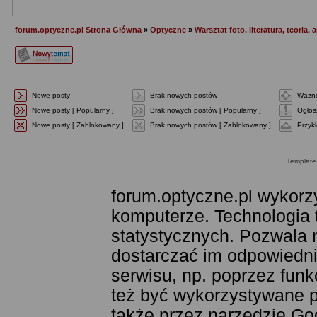
forum.optyczne.pl Strona Główna
»
Optyczne
»
Warsztat foto, literatura, teoria, a
Nowe posty
Brak nowych postów
Ważne
Nowe posty [ Popularny ]
Brak nowych postów [ Popularny ]
Ogłos
Nowe posty [ Zablokowany ]
Brak nowych postów [ Zablokowany ]
Przyk
Templat
forum.optyczne.pl wykorzy
komputerze. Technologia 
statystycznych. Pozwala 
dostarczać im odpowiednie
serwisu, np. poprzez fun
też być wykorzystywane 
także przez narzędzie Goo