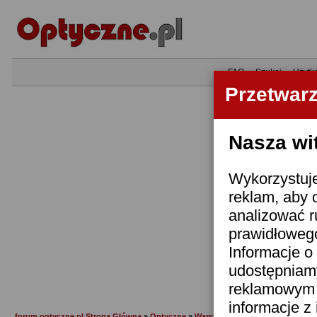
•
FAQ
•
Szukaj
•
Użytk
Przetwar
Nasza wi
Wykorzystuje
reklam, aby 
analizować r
prawidłowego
Informacje o 
udostępniam
reklamowym i
informacje z
forum.optyczne.pl Strona Główna
»
Optyczne
»
Warsztat foto, literatura, teoria, a