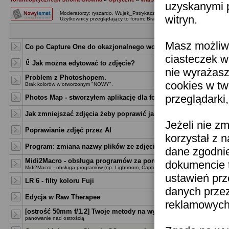
uzyskanymi p
Moderatorzy:
ryszardo
,
Wujek_Pstrykacz
,
hijax_pl
,
komor
,
goltar
,
Robert
witryn.
Użytkownicy przeglądający to forum: Brak
Tematy
Masz możliwo
Co po Capture One do okazjonalnego wołania plików .RAF?
ciasteczek w
Jak można edytować to zdjęcie?
nie wyrażasz
Problem z Photoshopem.
cookies w tw
Brak kolorów w otworzonym "NOWY".
przeglądarki
Photos Map - stworzyłem aplikację dla fotografów
Jak zmniejszać zdjęcia żeby poprawić jakość?
Jeżeli nie z
Poprawianie zdjęć przez AI
korzystał z 
Program: zmiana nazwy plików ze zdjęciami wg. daty wykonani
dane zgodni
Midi2Macro - obsługa programów za pomocą konsoli MIDI
dokumencie t
Midi2Macro - obsługa programów (np. Lightroom, Capture One...) za pomocą konsoli M
ustawień prz
LR 6 - filty koloru Fuji
danych prze
Edycja w Raw Therapee
reklamowych 
[ostrość 50mm f/1.2] Twoje metody na wyostrzanie....
panowanie nad ostrością